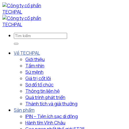
Bỏ
qua
nội
dung
Về TECHPAL
Giới thiệu
Tầm nhìn
Sứ mệnh
Giá trị cốt lõi
Sơ đồ tổ chức
Thông tin liên hệ
Quá trình phát triển
Thành tích và giải thưởng
Sản phẩm
IPIN – Tiện ích sạc di động
Hành tím Vĩnh Châu