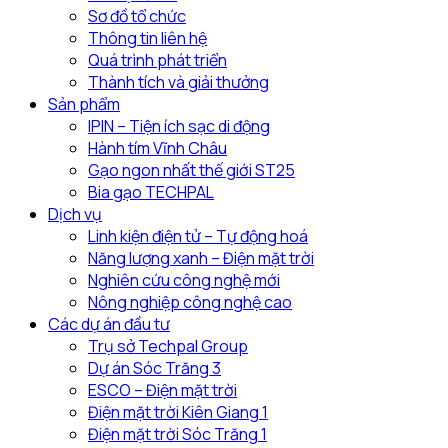
nông
hội
Sơ đồ tổ chức
nghiệp
thảo
Thông tin liên hệ
công
chuyển
Quá trình phát triển
nghệ
đổi
Thành tích và giải thưởng
cao
xanh
Sản phẩm
tại
trong
IPIN – Tiện ích sạc di động
địa
nông
Hành tím Vĩnh Châu
phương
nghiệp
Gạo ngon nhất thế giới ST25
Bia gạo TECHPAL
Dịch vụ
Linh kiện điện tử – Tự động hoá
Năng lượng xanh – Điện mặt trời
Nghiên cứu công nghệ mới
Nông nghiệp công nghệ cao
Các dự án đầu tư
Trụ sở Techpal Group
Dự án Sóc Trăng 3
ESCO – Điện mặt trời
Điện mặt trời Kiên Giang 1
Điện mặt trời Sóc Trăng 1