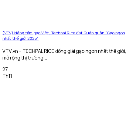
(VTV) Nâng tầm gạo Việt, Techpal Rice đạt Quán quân “Gạo ngon
nhất thế giới 2025”
VTV.vn – TECHPAL RICE đồng giải gạo ngon nhất thế giới,
mở rộng thị trường...
27
Th11