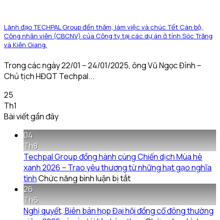
Lãnh đạo TECHPAL Group đến thăm, làm việc và chúc Tết Cán bộ,
Công nhân viên (CBCNV) của Công ty tại các dự án ở tỉnh Sóc Trăng
và Kiên Giang.
Trong các ngày 22/01 – 24/01/2025, ông Vũ Ngọc Đỉnh –
Chủ tịch HĐQT Techpal...
25
Th1
Bài viết gần đây
04
Th8
Techpal Group đồng hành cùng Chiến dịch Mùa hè
xanh 2026 – Trao yêu thương từ những hạt gạo nghĩa
ở
tình
Chức năng bình luận bị tắt
Techpal
26
Group
Th6
đồng
Nghị quyết, Biên bản họp Đại hội đồng cổ đông thường