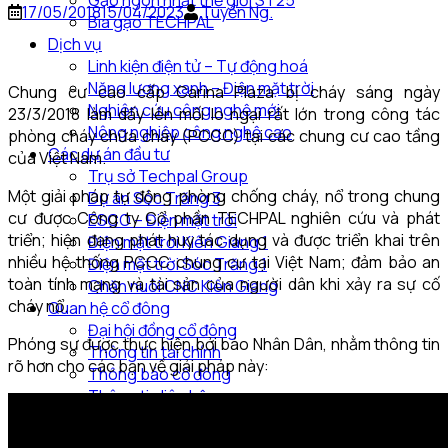
Gạo ngon nhất thế giới ST25
17/05/2018
15/04/2023
Tuyển Ng.
Bia gạo TECHPAL
Dịch vụ
Linh kiện điện tử – Tự động hoá
Năng lượng xanh – Điện mặt trời
Chung cư cao cấp Carina Plaza bị cháy sáng ngày
Nghiên cứu công nghệ mới
23/3/2018 làm dấy lên mối lo ngại rất lớn trong công tác
Nông nghiệp công nghệ cao
phòng cháy chữa cháy (PCCC) tại các chung cư cao tầng
Các dự án đầu tư
của Việt Nam.
Trụ sở Techpal Group
Một giải pháp tự động phòng chống cháy, nổ trong chung
Dự án Sóc Trăng 3
cư được Công ty Cổ phần TECHPAL nghiên cứu và phát
ESCO – Điện mặt trời
triển; hiện đang phát huy tác dụng và được triển khai trên
Điện mặt trời Kiên Giang 1
nhiều hệ thống PCCC chung cư tại Việt Nam; đảm bảo an
Điện mặt trời Sóc Trăng 1
toàn tính mạng và tài sản của người dân khi xảy ra sự cố
Chăn nuôi CNC Kiên Giang
cháy nổ.
Quan hệ cổ đông
Đại hội đồng cổ đông
Phóng sự được thực hiện bởi báo Nhân Dân, nhằm thông tin
Thông tin tài chính
rõ hơn cho các bạn về giải pháp này:
Thông báo cổ đông
Thông tin liên hệ
Tin tức
Tin TECHPAL