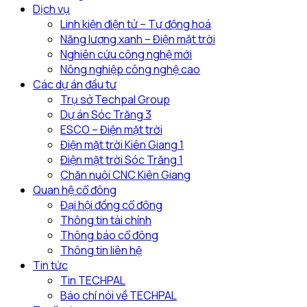
Dịch vụ
Linh kiện điện tử – Tự động hoá
Năng lượng xanh – Điện mặt trời
Nghiên cứu công nghệ mới
Nông nghiệp công nghệ cao
Các dự án đầu tư
Trụ sở Techpal Group
Dự án Sóc Trăng 3
ESCO – Điện mặt trời
Điện mặt trời Kiên Giang 1
Điện mặt trời Sóc Trăng 1
Chăn nuôi CNC Kiên Giang
Quan hệ cổ đông
Đại hội đồng cổ đông
Thông tin tài chính
Thông báo cổ đông
Thông tin liên hệ
Tin tức
Tin TECHPAL
Báo chí nói về TECHPAL