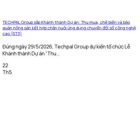
TECHPAL Group sắp Khánh thành Dự án: Thu mua, chế biến và bảo
quản nông sản kết hợp chăn nuôi ứng dụng chuyển đổi số công nghệ
cao (ST3)
Đúng ngày 29/5/2026, Techpal Group dự kiến tổ chức Lễ
Khánh thành Dự án “Thu...
22
Th5