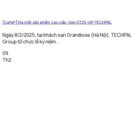
[CafeF] Ra mắt sản phẩm cao cấp: Gạo ST25-VIP TECHPAL
Ngày 8/2/2025, tại khách sạn Grandiose (Hà Nội), TECHPAL
Group tổ chức lễ kỷ niệm...
09
Th2