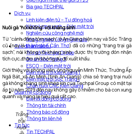
Gạo ngon nhất thế giới ST25
Bia gạo TECHPAL
Dịch vụ
Linh kiện điện tử – Tự động hoá
Năng lượng xanh – Điện mặt trời
Nuôi gà “nói không” với kháng sinh
Nghiên cứu công nghệ mới
Từ “cánh đồng tôm sạch”, ở An Giang hiện nay và Sóc Trăng
Nông nghiệp công nghệ cao
cũ (nay là
thành phố Cần Thơ
) đã có những “trang trại gà
Các dự án đầu tư
sạch”, nói không với kháng sinh, được thị trường đón nhận
Trụ sở Techpal Group
tích cực, thậm chí không đủ để xuất khẩu.
Dự án Sóc Trăng 3
ESCO – Điện mặt trời
Giới thiệu với phóng viên, ông Nguyễn Minh Thức, Trưởng Ấp
Điện mặt trời Kiên Giang 1
Ngã Bát, xã An Minh (tỉnh An Giang) chia sẻ trang trại nuôi
Điện mặt trời Sóc Trăng 1
gà không kháng sinh khép kín của Techpal Group có mặt tại
Chăn nuôi CNC Kiên Giang
ấp từ năm 2019 đến nay không gây ô nhiễm cho bà con xung
Quan hệ cổ đông
quanh và mang lại hiệu quả rất cao.
Đại hội đồng cổ đông
Thông tin tài chính
Thông báo cổ đông
Trang
Thông tin liên hệ
trại
Tin tức
nuôi
Tin TECHPAL
gà