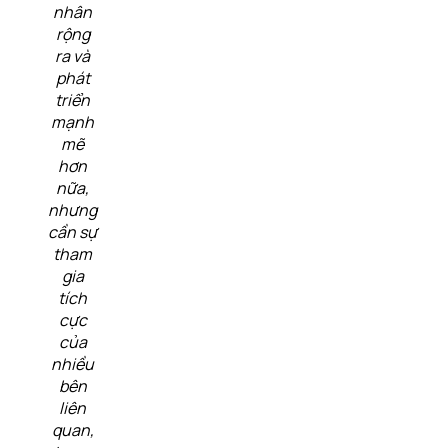
nhân
rộng
ra và
phát
triển
mạnh
mẽ
hơn
nữa,
nhưng
cần sự
tham
gia
tích
cực
của
nhiều
bên
liên
quan,