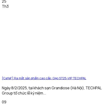
25
Th3
[CafeF] Ra mắt sản phẩm cao cấp: Gạo ST25-VIP TECHPAL
Ngày 8/2/2025, tại khách sạn Grandiose (Hà Nội), TECHPAL
Group tổ chức lễ kỷ niệm...
09