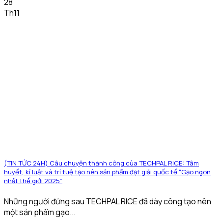
28
Th11
(TIN TỨC 24H) Câu chuyện thành công của TECHPAL RICE: Tâm
huyết, kỉ luật và trí tuệ tạo nên sản phẩm đạt giải quốc tế “Gạo ngon
nhất thế giới 2025”
Những người đứng sau TECHPAL RICE đã dày công tạo nên
một sản phẩm gạo...