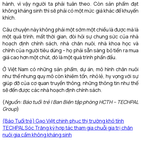
hành, vì vậy người ta phải tuân theo. Còn sản phẩm đạt
không kháng sinh thì sẽ phải có một mức giá khác để khuyến
khích.
Câu chuyện này không phải một sớm một chiều là được mà là
một quá trình, mất thời gian, đòi hỏi sự chung sức của nhà
hoạch định chính sách, nhà chăn nuôi, nhà khoa học và
chính của người tiêu dùng – họ phải sẵn sàng bỏ tiền ra mua
giá cao hơn một chút, đó là một quá trình phấn đấu.
Ở Việt Nam có những sản phẩm, dự án, mô hình chăn nuôi
như thế nhưng quy mô còn khiêm tốn, nhỏ lẻ, hy vọng với sự
giúp đỡ của cơ quan truyền thông, những thông tin như thế
sẽ đến được các nhà hoạch định chính sách.
(
Nguồn: Báo tuổi trẻ | Ban Biên tập phòng HCTH – TECHPAL
Group
)
(Báo Tuổi trẻ) Gạo Việt chinh phục thị trường khó tính
TECHPAL Sóc Trăng ký hợp tác tham gia chuỗi gia trị chăn
nuôi gia cầm không kháng sinh