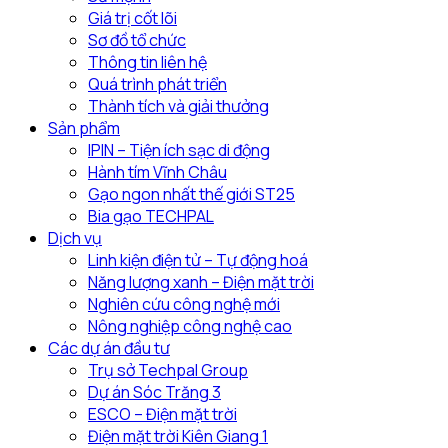
triển
chức
Giá trị cốt lõi
nông
hội
Sơ đồ tổ chức
nghiệp
thảo
Thông tin liên hệ
công
chuyển
Quá trình phát triển
nghệ
đổi
Thành tích và giải thưởng
cao
xanh
Sản phẩm
tại
trong
IPIN – Tiện ích sạc di động
địa
nông
Hành tím Vĩnh Châu
phương
nghiệp
Gạo ngon nhất thế giới ST25
Bia gạo TECHPAL
Dịch vụ
Linh kiện điện tử – Tự động hoá
Năng lượng xanh – Điện mặt trời
Nghiên cứu công nghệ mới
Nông nghiệp công nghệ cao
Các dự án đầu tư
Trụ sở Techpal Group
Dự án Sóc Trăng 3
ESCO – Điện mặt trời
Điện mặt trời Kiên Giang 1