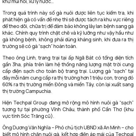
khử mùi hôi, xử lý nước…
Trong quá trình này số gà nuôi được liên tục kiểm tra, khi
phát hiện gà có vấn đề nhẹ thì sẽ được tách ra khu vực riêng
để theo dõi, chữa trị để đảm bảo không lây lan bệnh sang gà
khác. Chính quy trình chặt chẽ và kỹ lưỡng như vậy hầu như
gà không bệnh, không phải dùng kháng sinh, khi đưa ra thị
trường sẽ có gà “sạch” hoàn toàn.
Theo ông Linh, trang trại tại ấp Ngã Bát có tổng diện tích
gần 3ha, phía trên làm hệ thống năng lượng mặt trời cung
cấp điện sạch cho toàn bộ trang trại. Lượng gà “sạch” tại
đây mỗi năm cung cấp ra thị trường hơn 1 triệu con, trong đó
60% ra thị trường miền Đông và miền Tây, còn lại xuất sang
thị trường Campuchia.
Hiện Techpal Group đang mở rộng mô hình nuôi gà “sạch”
tương tự tại phường Vĩnh Châu, thành phố Cần Thơ (khu
vực tỉnh Sóc Trăng cũ).
Ông Dương Văn Nghĩa – Phó chủ tịch UBND xã An Minh – cho
biết mô hình chăn nuôi gà, kết hợp điện áp mái của Techpal