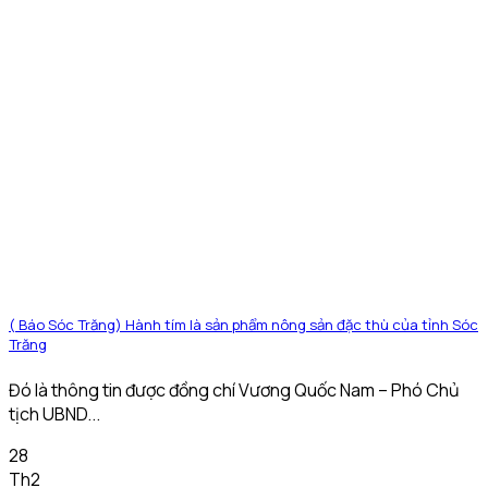
( Báo Sóc Trăng) Hành tím là sản phẩm nông sản đặc thù của tỉnh Sóc
Trăng
Đó là thông tin được đồng chí Vương Quốc Nam – Phó Chủ
tịch UBND...
28
Th2