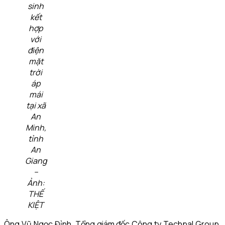
sinh
kết
hợp
với
điện
mặt
trời
áp
mái
tại xã
An
Minh,
tỉnh
An
Giang
–
Ảnh:
THẾ
KIỆT
Ông Vũ Ngọc Đỉnh, Tổng giám đốc Công ty Techpal Group,