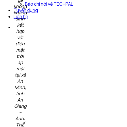
Báo chí nói về TECHPAL
không
Tuyển dụng
kháng
Liên hệ
sinh
kết
hợp
với
điện
mặt
trời
áp
mái
tại xã
An
Minh,
tỉnh
An
Giang
–
Ảnh:
THẾ