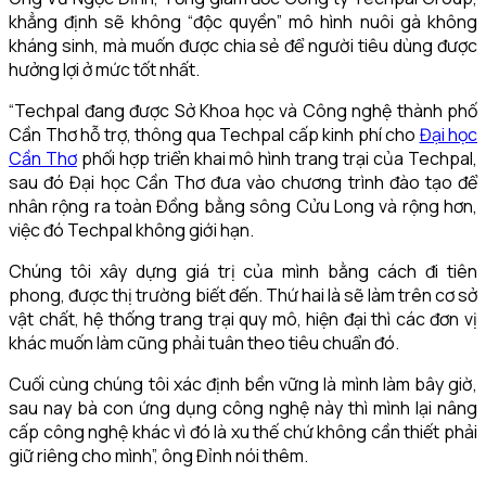
khẳng định sẽ không “độc quyền” mô hình nuôi gà không
kháng sinh, mà muốn được chia sẻ để người tiêu dùng được
hưởng lợi ở mức tốt nhất.
“Techpal đang được Sở Khoa học và Công nghệ thành phố
Cần Thơ hỗ trợ, thông qua Techpal cấp kinh phí cho
Đại học
Cần Thơ
phối hợp triển khai mô hình trang trại của Techpal,
sau đó Đại học Cần Thơ đưa vào chương trình đào tạo để
nhân rộng ra toàn Đồng bằng sông Cửu Long và rộng hơn,
việc đó Techpal không giới hạn.
Chúng tôi xây dựng giá trị của mình bằng cách đi tiên
phong, được thị trường biết đến. Thứ hai là sẽ làm trên cơ sở
vật chất, hệ thống trang trại quy mô, hiện đại thì các đơn vị
khác muốn làm cũng phải tuân theo tiêu chuẩn đó.
Cuối cùng chúng tôi xác định bền vững là mình làm bây giờ,
sau nay bà con ứng dụng công nghệ này thì mình lại nâng
cấp công nghệ khác vì đó là xu thế chứ không cần thiết phải
giữ riêng cho mình”, ông Đỉnh nói thêm.