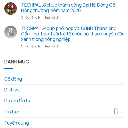
cổ
công
TECHPAL tổ chức thành công Đại Hội Đồng Cổ
yêu
23
đông
tác
thương
Đông thường niêm năm 2026
Th6
thường
Sở
từ
ở
Chức năng bình luận bị tắt
niêm
Khoa
những
TECHPAL
2026
học
hạt
tổ
TECHPAL Group phối hợp với UBND Thành phố
và
và
gạo
15
chức
các
Công
Cần Thơ, báo Tuổi trẻ tổ chức hội thảo chuyển đổi
nghĩa
Th6
thành
tài
nghệ
tình
xanh trong nông nghiệp
công
liệu
tỉnh
ở
Chức năng bình luận bị tắt
Đại
kèm
Đồng
TECHPAL
Hội
theo
Tháp
Group
Đồng
làm
phối
DANH MỤC
Cổ
việc
hợp
Đông
với
với
thường
Techpal
UBND
niêm
Group
Cổ đông
Thành
năm
về
phố
2026
kế
Dịch vụ
Cần
hoạch
Thơ,
đầu
báo
Dự án đầu tư
tư
Tuổi
phát
trẻ
triển
Tin tức
tổ
nông
chức
nghiệp
Tuyển dụng
hội
công