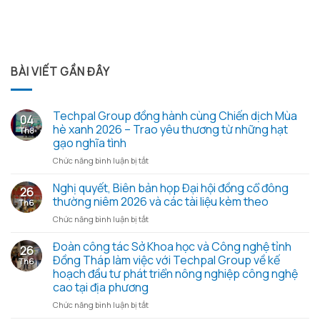
BÀI VIẾT GẦN ĐÂY
Techpal Group đồng hành cùng Chiến dịch Mùa
04
hè xanh 2026 – Trao yêu thương từ những hạt
Th8
gạo nghĩa tình
ở
Chức năng bình luận bị tắt
Techpal
Group
Nghị quyết, Biên bản họp Đại hội đồng cổ đông
26
đồng
thường niêm 2026 và các tài liệu kèm theo
Th6
hành
ở
Chức năng bình luận bị tắt
cùng
Nghị
Chiến
quyết,
Đoàn công tác Sở Khoa học và Công nghệ tỉnh
dịch
26
Biên
Mùa
Đồng Tháp làm việc với Techpal Group về kế
Th6
bản
hè
hoạch đầu tư phát triển nông nghiệp công nghệ
họp
xanh
cao tại địa phương
Đại
2026
hội
ở
Chức năng bình luận bị tắt
–
đồng
Đoàn
Trao