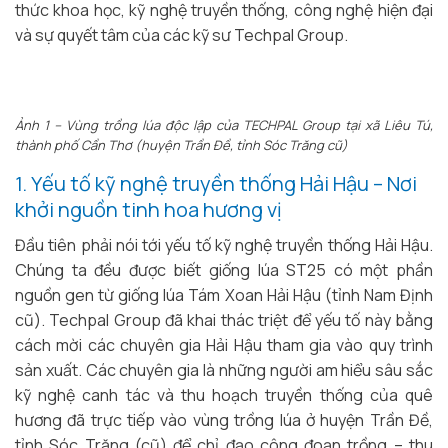
thức khoa học, kỹ nghệ truyền thống, công nghệ hiện đại
và sự quyết tâm của các kỹ sư Techpal Group.
Ảnh 1 – Vùng trồng lúa độc lập của TECHPAL Group tại xã Liêu Tú,
thành phố Cần Thơ (huyện Trần Đề, tỉnh Sóc Trăng cũ)
1. Yếu tố kỹ nghệ truyền thống Hải Hậu – Nơi
khởi nguồn tinh hoa hương vị
Đầu tiên phải nói tới yếu tố kỹ nghệ truyền thống Hải Hậu.
Chúng ta đều được biết giống lúa ST25 có một phần
nguồn gen từ giống lúa Tám Xoan Hải Hậu (tỉnh Nam Định
cũ). Techpal Group đã khai thác triệt để yếu tố này bằng
cách mời các chuyên gia Hải Hậu tham gia vào quy trình
sản xuất. Các chuyên gia là những người am hiểu sâu sắc
kỹ nghệ canh tác và thu hoạch truyền thống của quê
hương đã trực tiếp vào vùng trồng lúa ở huyện Trần Đề,
tỉnh Sóc Trăng (cũ) để chỉ đạo công đoạn trồng – thu