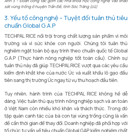
Ảnh 3 – Đoàn công tác gồm các nhà khoa học công nghệ vào khảo
sát vùng trồng ở huyện Trần Đề, tỉnh Sóc Trăng (cũ)
3. Yếu tố công nghệ – Tuyệt đối tuân thủ tiêu
chuẩn Global G.A.P
TECHPAL RICE nổi trội trong chất lượng sản phẩm vì môi
trường và vì sức khỏe con người. Chúng tôi tuân thủ
nghiêm ngặt toàn bộ quy trình theo chuẩn quốc tế Global
G.A.P (Thực hành nông nghiệp tốt toàn cầu). Chính sự
tuân thủ này đã giúp TECHPAL RICE vượt qua các yêu cầu
kiểm định khắt khe của nước Úc và xuất khẩu lô gạo đầu
tiên sang thị trường Úc ngay từ vụ thu hoạch đầu tiên.
Tuy nhiên, hành trình của TECHPAL RICE không hề dễ
dàng. Việc tuân thủ quy trình nông nghiệp sạch và an toàn
ở Việt Nam còn nhiều khó khăn và thách thức. Trong đó
tập quán canh tác của bà con tại vùng trồng cũng là vấn
đề cần thời gian để thay đổi. Doanh nghiệp đã phối hợp với
tổ chức tư vấn về tiêu chuẩn Global GAP kiểm nghiệm chất