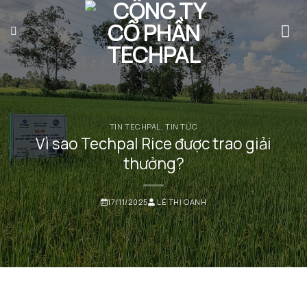
Bỏ
qua
nội
dung
TIN TECHPAL
,
TIN TỨC
Vì sao Techpal Rice được trao giải
thưởng?
17/11/2025
LÊ THỊ OANH