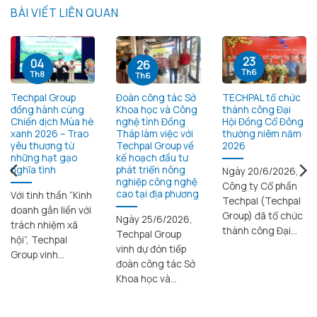
BÀI VIẾT LIÊN QUAN
23
04
26
Th6
Th8
Th6
Techpal Group
Đoàn công tác Sở
TECHPAL tổ chức
đồng hành cùng
Khoa học và Công
thành công Đại
Chiến dịch Mùa hè
nghệ tỉnh Đồng
Hội Đồng Cổ Đông
xanh 2026 – Trao
Tháp làm việc với
thường niêm năm
yêu thương từ
Techpal Group về
2026
những hạt gạo
kế hoạch đầu tư
nghĩa tình
phát triển nông
Ngày 20/6/2026,
nghiệp công nghệ
Công ty Cổ phần
cao tại địa phương
Với tinh thần “Kinh
Techpal (Techpal
doanh gắn liền với
Group) đã tổ chức
Ngày 25/6/2026,
trách nhiệm xã
thành công Đại...
Techpal Group
hội”, Techpal
vinh dự đón tiếp
Group vinh...
đoàn công tác Sở
Khoa học và...