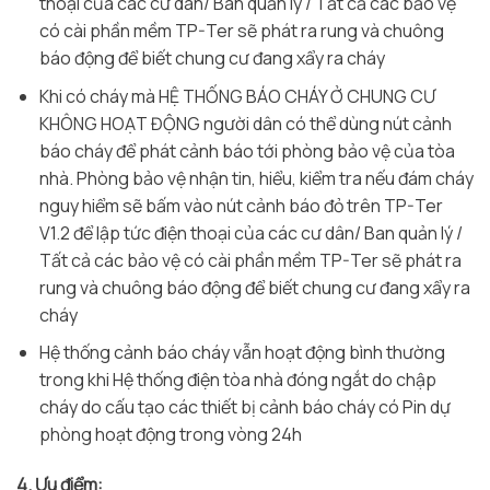
thoại của các cư dân/ Ban quản lý / Tất cả các bảo vệ
có cài phần mềm TP-Ter sẽ phát ra rung và chuông
báo động để biết chung cư đang xẩy ra cháy
Khi có cháy mà HỆ THỐNG BÁO CHÁY Ở CHUNG CƯ
KHÔNG HOẠT ĐỘNG người dân có thể dùng nút cảnh
báo cháy để phát cảnh báo tới phòng bảo vệ của tòa
nhà. Phòng bảo vệ nhận tin, hiểu, kiểm tra nếu đám cháy
nguy hiểm sẽ bấm vào nút cảnh báo đỏ trên TP-Ter
V1.2 để lập tức điện thoại của các cư dân/ Ban quản lý /
Tất cả các bảo vệ có cài phần mềm TP-Ter sẽ phát ra
rung và chuông báo động để biết chung cư đang xẩy ra
cháy
Hệ thống cảnh báo cháy vẫn hoạt động bình thường
trong khi Hệ thống điện tòa nhà đóng ngắt do chập
cháy do cấu tạo các thiết bị cảnh báo cháy có Pin dự
phòng hoạt động trong vòng 24h
4. Ưu điểm: