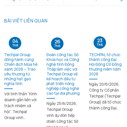
BÀI VIẾT LIÊN QUAN
23
04
26
Th6
Th8
Th6
Techpal Group
Đoàn công tác Sở
TECHPAL tổ chức
đồng hành cùng
Khoa học và Công
thành công Đại
Chiến dịch Mùa hè
nghệ tỉnh Đồng
Hội Đồng Cổ Đông
xanh 2026 – Trao
Tháp làm việc với
thường niêm năm
yêu thương từ
Techpal Group về
2026
những hạt gạo
kế hoạch đầu tư
nghĩa tình
phát triển nông
Ngày 20/6/2026,
nghiệp công nghệ
Công ty Cổ phần
cao tại địa phương
Với tinh thần “Kinh
Techpal (Techpal
doanh gắn liền với
Group) đã tổ chức
Ngày 25/6/2026,
trách nhiệm xã
thành công Đại...
Techpal Group
hội”, Techpal
vinh dự đón tiếp
Group vinh...
đoàn công tác Sở