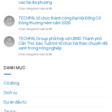
xanh
cao tại địa phương
Đại
2026
hội
ở
Chức năng bình luận bị tắt
–
đồng
Đoàn
Trao
cổ
công
TECHPAL tổ chức thành công Đại Hội Đồng Cổ
yêu
23
đông
tác
thương
Đông thường niêm năm 2026
Th6
thường
Sở
từ
ở
Chức năng bình luận bị tắt
niêm
Khoa
những
TECHPAL
2026
học
hạt
tổ
TECHPAL Group phối hợp với UBND Thành phố
và
và
gạo
15
chức
các
Công
Cần Thơ, báo Tuổi trẻ tổ chức hội thảo chuyển đổi
nghĩa
Th6
thành
tài
nghệ
tình
xanh trong nông nghiệp
công
liệu
tỉnh
ở
Chức năng bình luận bị tắt
Đại
kèm
Đồng
TECHPAL
Hội
theo
Tháp
Group
Đồng
làm
phối
DANH MỤC
Cổ
việc
hợp
Đông
với
với
thường
Techpal
UBND
niêm
Group
Cổ đông
Thành
năm
về
phố
2026
kế
Dịch vụ
Cần
hoạch
Thơ,
đầu
báo
Dự án đầu tư
tư
Tuổi
phát
trẻ
triển
Tin tức