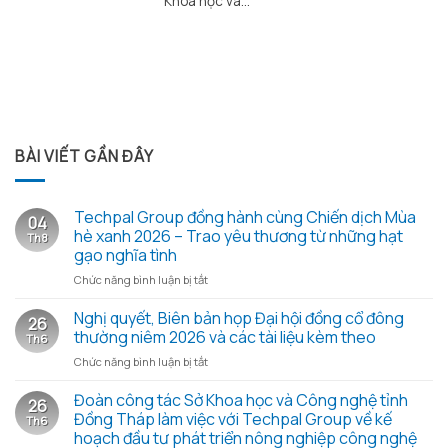
Khoa học và...
BÀI VIẾT GẦN ĐÂY
Techpal Group đồng hành cùng Chiến dịch Mùa
04
hè xanh 2026 – Trao yêu thương từ những hạt
Th8
gạo nghĩa tình
ở
Chức năng bình luận bị tắt
Techpal
Group
Nghị quyết, Biên bản họp Đại hội đồng cổ đông
26
đồng
thường niêm 2026 và các tài liệu kèm theo
Th6
hành
ở
Chức năng bình luận bị tắt
cùng
Nghị
Chiến
quyết,
Đoàn công tác Sở Khoa học và Công nghệ tỉnh
dịch
26
Biên
Mùa
Đồng Tháp làm việc với Techpal Group về kế
Th6
bản
hè
hoạch đầu tư phát triển nông nghiệp công nghệ
họp