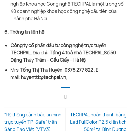
nghiệp Khoa học Công nghệ TECHPAL là một trong số
40 doanh nghiệp khoa học công nghệ đầu tiên của
Thành phố Hà Nội
6. Thông tin liên hệ:
Công ty cổ phần đầu tư công nghệ trực tuyến
TECHPAL
. Địa chỉ:
Tầng 4 toà nhà TECHPAL,Số 50
Đặng Thùy Trâm – Cầu Giấy – Hà Nội
Mrs
Tống Thị Thu Huyền
:
0376 277 822
, E-
mail:
huyenttt@techpal.vn
,
“Hệ thống cảnh báo an ninh
TECHPAL hoàn thành bảng
trực tuyến TP-Safe” trên
Led FullColor P2.5 diện tích
Sáng Tạo Việt (VTV3)
50m² tại Bình Dương