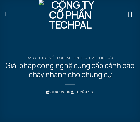
Bỏ
qua
nội
dung
BÁO CHÍ NÓI VỀ TECHPAL
,
TIN TECHPAL
,
TIN TỨC
Giải pháp công nghệ cung cấp cảnh báo
cháy nhanh cho chung cư
29/03/2018
TUYỂN NG.