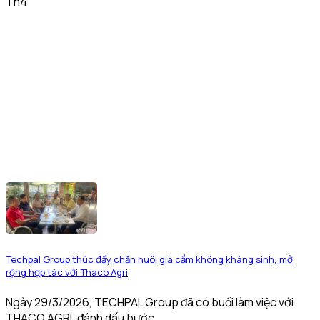
Th4
Techpal Group thúc đẩy chăn nuôi gia cầm không kháng sinh, mở
rộng hợp tác với Thaco Agri
Ngày 29/3/2026, TECHPAL Group đã có buổi làm việc với
THACO AGRI, đánh dấu bước...