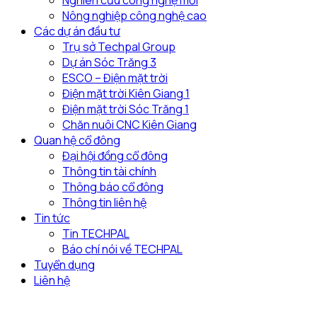
Nghiên cứu công nghệ mới
Nông nghiệp công nghệ cao
Các dự án đầu tư
Trụ sở Techpal Group
Dự án Sóc Trăng 3
ESCO – Điện mặt trời
Điện mặt trời Kiên Giang 1
Điện mặt trời Sóc Trăng 1
Chăn nuôi CNC Kiên Giang
Quan hệ cổ đông
Đại hội đồng cổ đông
Thông tin tài chính
Thông báo cổ đông
Thông tin liên hệ
Tin tức
Tin TECHPAL
Báo chí nói về TECHPAL
Tuyển dụng
Liên hệ