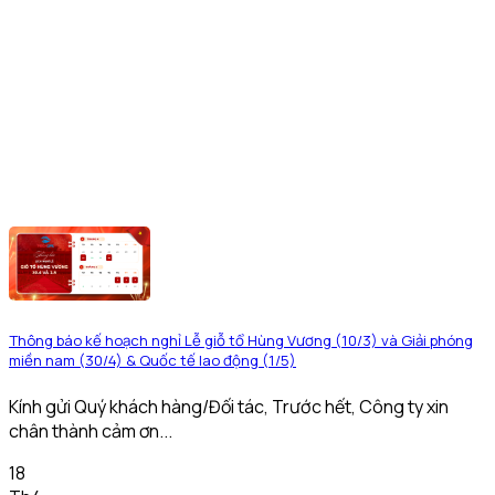
Thông báo kế hoạch nghỉ Lễ giỗ tổ Hùng Vương (10/3) và Giải phóng
miền nam (30/4) & Quốc tế lao động (1/5)
Kính gửi Quý khách hàng/Đối tác, Trước hết, Công ty xin
chân thành cảm ơn...
18