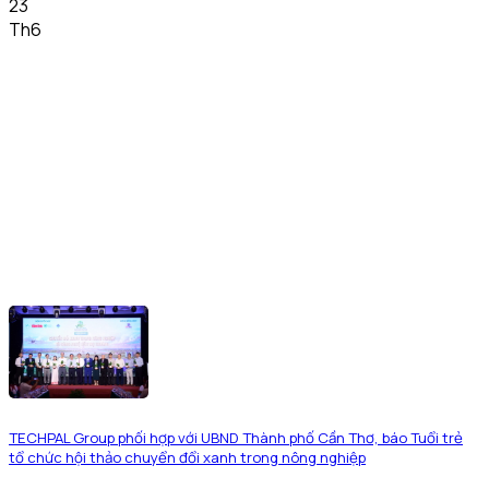
23
Th6
TECHPAL Group phối hợp với UBND Thành phố Cần Thơ, báo Tuổi trẻ
tổ chức hội thảo chuyển đổi xanh trong nông nghiệp