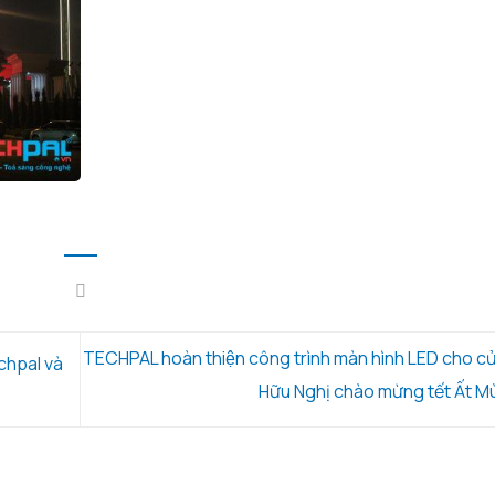
TECHPAL hoàn thiện công trình màn hình LED cho cư
chpal và
Hữu Nghị chào mừng tết Ất M