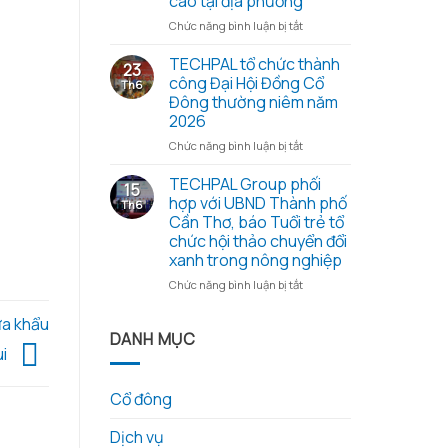
cao tại địa phương
cổ
những
đông
ở
Chức năng bình luận bị tắt
hạt
thường
Đoàn
gạo
niêm
công
TECHPAL tổ chức thành
23
nghĩa
2026
tác
công Đại Hội Đồng Cổ
Th6
tình
và
Sở
Đông thường niêm năm
các
Khoa
2026
tài
học
liệu
và
ở
Chức năng bình luận bị tắt
kèm
Công
TECHPAL
theo
nghệ
tổ
TECHPAL Group phối
15
tỉnh
chức
hợp với UBND Thành phố
Th6
Đồng
thành
Cần Thơ, báo Tuổi trẻ tổ
Tháp
công
chức hội thảo chuyển đổi
làm
Đại
xanh trong nông nghiệp
việc
Hội
với
Đồng
ở
Chức năng bình luận bị tắt
Techpal
Cổ
TECHPAL
Group
Đông
Group
̉a khẩu
về
thường
phối
DANH MỤC
kế
niêm
ùi
hợp
hoạch
năm
với
đầu
2026
UBND
Cổ đông
tư
Thành
phát
phố
triển
Dịch vụ
Cần