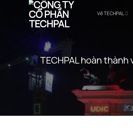
Bỏ
qua
Về TECHPAL
nội
dung
TECHPAL hoàn thành và