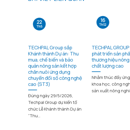
16
22
Th12
Th5
i hợp tác
TECHPAL Group sắp
TECHPAL GROUP 
giữa
Khánh thành Dự án: Thu
phát triển sản ph
 và
mua, chế biến và bảo
thương hiệu nông
Sở Khoa
quản nông sản kết hợp
chất lượng cao
ệ tỉnh
chăn nuôi ứng dụng
chuyển đổi số công nghệ
Nhằm thúc đẩy ứn
cao (ST3)
khoa học, công ng
ướng phát
sản xuất nông nghiệ
Đúng ngày 29/5/2026,
ỉnh Sóc
Techpal Group dự kiến tổ
g nâng
chức Lễ Khánh thành Dự án
“Thu...