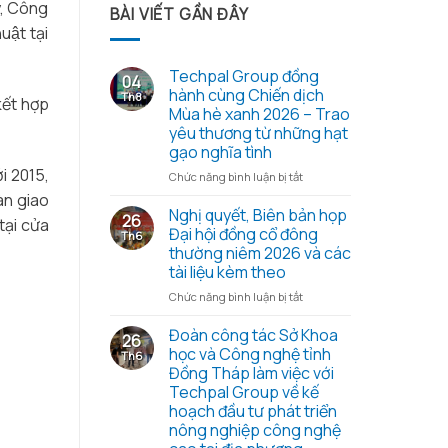
ay, Công
BÀI VIẾT GẦN ĐÂY
ật tại
Techpal Group đồng
04
hành cùng Chiến dịch
Th8
kết hợp
Mùa hè xanh 2026 – Trao
yêu thương từ những hạt
gạo nghĩa tình
i 2015,
ở
Chức năng bình luận bị tắt
Techpal
àn giao
Group
Nghị quyết, Biên bản họp
26
ại cửa
đồng
Đại hội đồng cổ đông
Th6
hành
thường niêm 2026 và các
cùng
tài liệu kèm theo
Chiến
dịch
ở
Chức năng bình luận bị tắt
Mùa
Nghị
hè
quyết,
Đoàn công tác Sở Khoa
26
xanh
Biên
học và Công nghệ tỉnh
Th6
2026
bản
Đồng Tháp làm việc với
–
họp
Techpal Group về kế
Trao
Đại
hoạch đầu tư phát triển
yêu
hội
nông nghiệp công nghệ
thương
đồng
từ