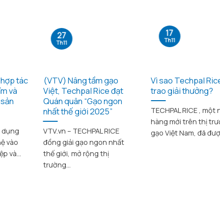
17
27
Th11
Th11
hợp tác
(VTV) Nâng tầm gạo
Vì sao Techpal Ri
ẩm và
Việt, Techpal Rice đạt
trao giải thưởng?
 sản
Quán quân “Gạo ngon
nhất thế giới 2025”
TECHPAL RICE , một 
hàng mới trên thị tr
g dụng
VTV.vn – TECHPAL RICE
gạo Việt Nam, đã được
hệ vào
đồng giải gạo ngon nhất
p và...
thế giới, mở rộng thị
trường...