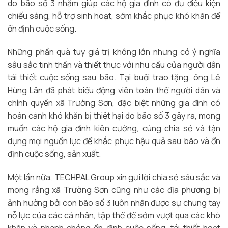
do bão số 3 nhằm giúp các hộ gia đình có đủ điều kiện
chiếu sáng, hỗ trợ sinh hoạt, sớm khắc phục khó khăn để
ổn định cuộc sống.
Những phần quà tuy giá trị không lớn nhưng có ý nghĩa
sâu sắc tinh thần và thiết thực với nhu cầu của người dân
tái thiết cuộc sống sau bão. Tại buổi trao tặng, ông Lê
Hùng Lân đã phát biểu động viên toàn thể người dân và
chính quyền xã Trường Sơn, đặc biệt những gia đình có
hoàn cảnh khó khăn bị thiệt hại do bão số 3 gây ra, mong
muốn các hộ gia đình kiên cường, cùng chia sẻ và tận
dụng mọi nguồn lực để khắc phục hậu quả sau bão và ổn
định cuộc sống, sản xuất.
Một lần nữa, TECHPAL Group xin gửi lời chia sẻ sâu sắc và
mong rằng xã Trường Sơn cũng như các địa phương bị
ảnh hưởng bởi con bão số 3 luôn nhận được sự chung tay
nỗ lực của các cá nhân, tập thể để sớm vượt qua các khó
khăn và nhanh chóng ổn định cuộc sống, tái thiết hoạt