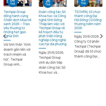
04
26
Th6
Th8
Th6
Techpal Group
Đoàn công tác Sở
TECHPAL tổ chức
đồng hành cùng
Khoa học và Công
thành công Đại
Chiến dịch Mùa hè
nghệ tỉnh Đồng
Hội Đồng Cổ Đông
xanh 2026 – Trao
Tháp làm việc với
thường niêm năm
yêu thương từ
Techpal Group về
2026
những hạt gạo
kế hoạch đầu tư
nghĩa tình
phát triển nông
Ngày 20/6/2026,
nghiệp công nghệ
Công ty Cổ phần
cao tại địa phương
Với tinh thần “Kinh
Techpal (Techpal
doanh gắn liền với
Group) đã tổ chức
Ngày 25/6/2026,
trách nhiệm xã
thành công Đại...
Techpal Group
hội”, Techpal
vinh dự đón tiếp
Group vinh...
đoàn công tác Sở
Khoa học và...