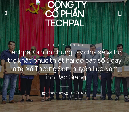
Bỏ
qua
nội
dung
TIN TECHPAL
,
TIN TỨC
Techpal Group chung tay chia sẻ và hỗ
trợ khắc phục thiệt hại do bão số 3 gây
ra tại xã Trường Sơn, huyện Lục Nam,
tỉnh Bắc Giang
24/09/2024
TUYỂN NG.