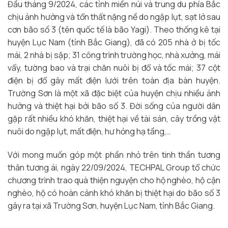
Đầu tháng 9/2024, các tỉnh miền núi và trung du phía Bắc
chịu ảnh hưởng và tổn thất nặng nề do ngập lụt, sạt lở sau
cơn bão số 3 (tên quốc tế là bão Yagi). Theo thống kê tại
huyện Lục Nam (tỉnh Bắc Giang), đã có 205 nhà ở bị tốc
mái, 2 nhà bị sập; 31 công trình trường học, nhà xưởng, mái
vẩy, tường bao và trại chăn nuôi bị đổ và tốc mái; 37 cột
điện bị đổ gây mất điện lưới trên toàn địa bàn huyện.
Trường Sơn là một xã đặc biệt của huyện chịu nhiều ảnh
hưởng và thiệt hại bởi bão số 3. Đời sống của người dân
gặp rất nhiều khó khăn, thiệt hại về tài sản, cây trồng vật
nuôi do ngập lụt, mất điện, hư hỏng hạ tầng,…
Với mong muốn góp một phần nhỏ trên tinh thần tương
thân tương ái, ngày 22/09/2024, TECHPAL Group tổ chức
chương trình trao quà thiện nguyện cho hộ nghèo, hộ cận
nghèo, hộ có hoàn cảnh khó khăn bị thiệt hại do bão số 3
gây ra tại xã Trường Sơn, huyện Lục Nam, tỉnh Bắc Giang.