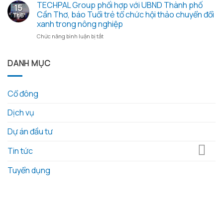
tổ
TECHPAL Group phối hợp với UBND Thành phố
và
và
gạo
15
chức
các
Công
Cần Thơ, báo Tuổi trẻ tổ chức hội thảo chuyển đổi
nghĩa
Th6
thành
tài
nghệ
tình
xanh trong nông nghiệp
công
liệu
tỉnh
ở
Chức năng bình luận bị tắt
Đại
kèm
Đồng
TECHPAL
Hội
theo
Tháp
Group
Đồng
làm
phối
DANH MỤC
Cổ
việc
hợp
Đông
với
với
thường
Techpal
UBND
niêm
Group
Cổ đông
Thành
năm
về
phố
2026
kế
Dịch vụ
Cần
hoạch
Thơ,
đầu
báo
Dự án đầu tư
tư
Tuổi
phát
trẻ
triển
Tin tức
tổ
nông
chức
nghiệp
Tuyển dụng
hội
công
thảo
nghệ
chuyển
cao
đổi
tại
xanh
địa
trong
phương
nông