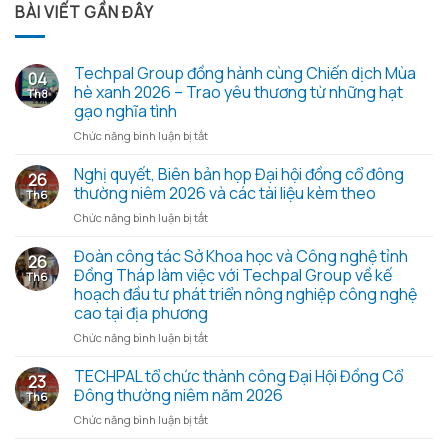
BÀI VIẾT GẦN ĐÂY
Techpal Group đồng hành cùng Chiến dịch Mùa
04
hè xanh 2026 – Trao yêu thương từ những hạt
Th8
gạo nghĩa tình
ở
Chức năng bình luận bị tắt
Techpal
Group
Nghị quyết, Biên bản họp Đại hội đồng cổ đông
26
đồng
thường niêm 2026 và các tài liệu kèm theo
Th6
hành
ở
Chức năng bình luận bị tắt
cùng
Nghị
Chiến
quyết,
Đoàn công tác Sở Khoa học và Công nghệ tỉnh
dịch
26
Biên
Mùa
Đồng Tháp làm việc với Techpal Group về kế
Th6
bản
hè
hoạch đầu tư phát triển nông nghiệp công nghệ
họp
xanh
cao tại địa phương
Đại
2026
hội
ở
Chức năng bình luận bị tắt
–
đồng
Đoàn
Trao
cổ
công
TECHPAL tổ chức thành công Đại Hội Đồng Cổ
yêu
23
đông
tác
thương
Đông thường niêm năm 2026
Th6
thường
Sở
từ
ở
Chức năng bình luận bị tắt
niêm
Khoa
những
TECHPAL
2026
học
hạt