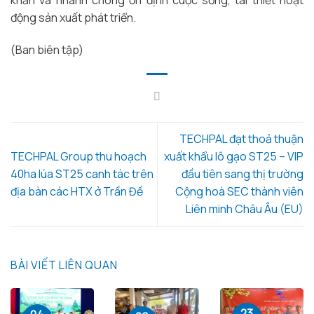
động sản xuất phát triển.
(Ban biên tập)
TECHPAL đạt thoả thuận
TECHPAL Group thu hoạch
xuất khẩu lô gạo ST25 – VIP
40ha lúa ST25 canh tác trên
đầu tiên sang thị trường
địa bàn các HTX ở Trần Đề
Cộng hoà SEC thành viên
Liên minh Châu Âu (EU)
BÀI VIẾT LIÊN QUAN
23