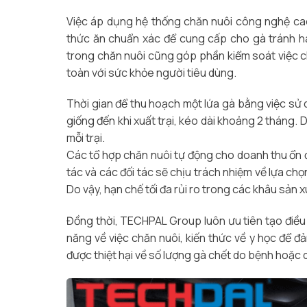
Việc áp dụng hệ thống chăn nuôi công nghệ cao 
thức ăn chuẩn xác để cung cấp cho gà tránh h
trong chăn nuôi cũng góp phần kiểm soát việc 
toàn với sức khỏe người tiêu dùng.
Thời gian để thu hoạch một lứa gà bằng việc s
giống đến khi xuất trại, kéo dài khoảng 2 tháng.
mỗi trại.
Các tổ hợp chăn nuôi tự động cho doanh thu ổn 
tác và các đối tác sẽ chịu trách nhiệm về lựa chọ
Do vậy, hạn chế tối đa rủi ro trong các khâu sản x
Đồng thời, TECHPAL Group luôn ưu tiên tạo điều
năng về việc chăn nuôi, kiến thức về y học để đ
được thiệt hại về số lượng gà chết do bệnh hoặ