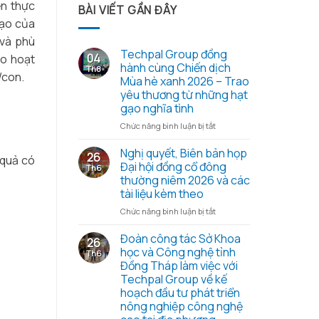
ện thực
BÀI VIẾT GẦN ĐÂY
tạo của
 và phù
Techpal Group đồng
04
ào hoạt
hành cùng Chiến dịch
Th8
/con.
Mùa hè xanh 2026 – Trao
yêu thương từ những hạt
gạo nghĩa tình
ở
Chức năng bình luận bị tắt
Techpal
Group
Nghị quyết, Biên bản họp
26
 quả có
đồng
Đại hội đồng cổ đông
Th6
hành
thường niêm 2026 và các
cùng
tài liệu kèm theo
Chiến
dịch
ở
Chức năng bình luận bị tắt
Mùa
Nghị
hè
quyết,
Đoàn công tác Sở Khoa
26
xanh
Biên
học và Công nghệ tỉnh
Th6
2026
bản
Đồng Tháp làm việc với
–
họp
Techpal Group về kế
Trao
Đại
hoạch đầu tư phát triển
yêu
hội
nông nghiệp công nghệ
thương
đồng
từ