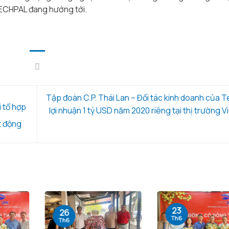
TECHPAL đang hướng tới.
Tập đoàn C.P. Thái Lan – Đối tác kinh doanh của T
 tổ hợp
lợi nhuận 1 tỷ USD năm 2020 riêng tại thị trường V
t động
23
26
Th6
Th6