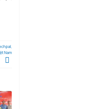
echpal,
iệt Nam