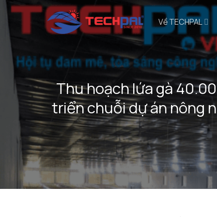
Bỏ
qua
Về TECHPAL
nội
dung
Thu hoạch lứa gà 40.00
triển chuỗi dự án nông