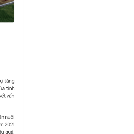
sự tăng
ủa tỉnh
yết vấn
ăn nuôi
ăm 2021
ệu quả,