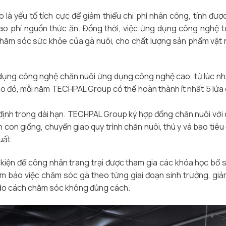
là yếu tố tích cực để giảm thiểu chi phí nhân công, tính đượ
ao phí nguồn thức ăn. Đồng thời, việc ứng dụng công nghệ 
chăm sóc sức khỏe của gà nuôi, cho chất lượng sản phẩm vật 
ử dụng công nghệ chăn nuôi ứng dụng công nghệ cao, từ lúc n
 Do đó, mỗi năm TECHPAL Group có thể hoàn thành ít nhất 5 lứa
định trong dài hạn. TECHPAL Group ký hợp đồng chăn nuôi với 
n con giống, chuyển giao quy trình chăn nuôi, thú y và bao tiêu 
uất.
 kiện để công nhân trang trại được tham gia các khóa học bổ 
ảm bảo việc chăm sóc gà theo từng giai đoạn sinh trưởng, giả
c do cách chăm sóc không đúng cách.