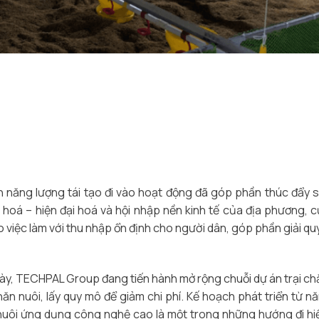
ện năng lượng tái tạo đi vào hoạt động đã góp phần thúc đẩy 
 hoá – hiện đại hoá và hội nhập nền kinh tế của địa phương, c
o việc làm với thu nhập ổn định cho người dân, góp phần giải qu
y, TECHPAL Group đang tiến hành mở rộng chuỗi dự án trại ch
ăn nuôi, lấy quy mô để giảm chi phí. Kế hoạch phát triển từ n
nuôi ứng dụng công nghệ cao là một trong những hướng đi hi