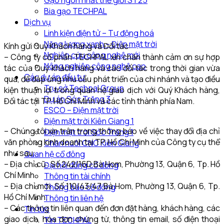
Gạo ngon nhất thế giới ST25
Bia gạo TECHPAL
Dịch vụ
Linh kiện điện tử – Tự động hoá
Năng lượng xanh – Điện mặt trời
Kính gửi Quý Khách hàng và Đối tác:
Nghiên cứu công nghệ mới
– Công ty cổ phần TECHPAL xin chân thành cảm ơn sự hợp
Nông nghiệp công nghệ cao
tác của Quý khách hàng và các đối tác trong thời gian vừa
Các dự án đầu tư
qua, để đáp ứng nhu cầu phát triển của chi nhánh và tạo điều
Trụ sở Techpal Group
kiện thuận lợi trong quan hệ giao dịch với Quý Khách hàng,
Dự án Sóc Trăng 3
Đối tác tại TP. Hồ Chí Minh và các tỉnh thành phía Nam.
ESCO – Điện mặt trời
Điện mặt trời Kiên Giang 1
– Chúng tôi xin trân trọng thông báo về việc thay đổi địa chỉ
Điện mặt trời Sóc Trăng 1
văn phòng kinh doanh tại TP. Hồ Chí Minh của Công ty cụ thể
Chăn nuôi CNC Kiên Giang
như sau:
Quan hệ cổ đông
– Địa chỉ cũ: Số 242/16D Bà Hom, Phường 13, Quận 6, Tp. Hồ
Đại hội đồng cổ đông
Chí Minh.
Thông tin tài chính
– Địa chỉ mới: Số 110/43/47 Bà Hom, Phường 13, Quận 6, Tp.
Thông báo cổ đông
Hồ Chí Minh.
Thông tin liên hệ
– Các thông tin liên quan đến đơn đặt hàng, khách hàng, các
Tin tức
giao dịch, hóa đơn chứng từ, thông tin email, số điện thoại
Tin TECHPAL