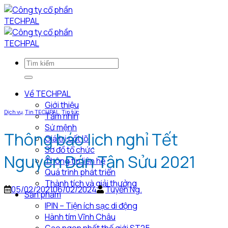
Bỏ
qua
nội
dung
Về TECHPAL
Giới thiệu
Dịch vụ
,
Tin TECHPAL
,
Tin tức
Tầm nhìn
Sứ mệnh
Thông báo lịch nghỉ Tết
Giá trị cốt lõi
Sơ đồ tổ chức
Nguyên Đán Tân Sửu 2021
Thông tin liên hệ
Quá trình phát triển
Thành tích và giải thưởng
05/02/2021
06/02/2024
Tuyển Ng.
Sản phẩm
IPIN – Tiện ích sạc di động
Hành tím Vĩnh Châu