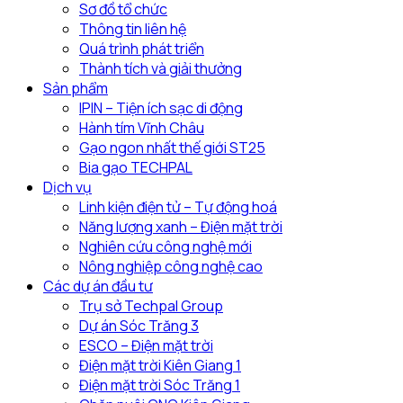
nông
hội
Sơ đồ tổ chức
nghiệp
thảo
Thông tin liên hệ
công
chuyển
Quá trình phát triển
nghệ
đổi
Thành tích và giải thưởng
cao
xanh
Sản phẩm
tại
trong
IPIN – Tiện ích sạc di động
địa
nông
Hành tím Vĩnh Châu
phương
nghiệp
Gạo ngon nhất thế giới ST25
Bia gạo TECHPAL
Dịch vụ
Linh kiện điện tử – Tự động hoá
Năng lượng xanh – Điện mặt trời
Nghiên cứu công nghệ mới
Nông nghiệp công nghệ cao
Các dự án đầu tư
Trụ sở Techpal Group
Dự án Sóc Trăng 3
ESCO – Điện mặt trời
Điện mặt trời Kiên Giang 1
Điện mặt trời Sóc Trăng 1