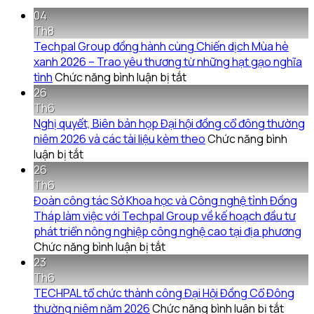
04
Th8
Techpal Group đồng hành cùng Chiến dịch Mùa hè
xanh 2026 – Trao yêu thương từ những hạt gạo nghĩa
ở
tình
Chức năng bình luận bị tắt
Techpal
26
Group
Th6
đồng
Nghị quyết, Biên bản họp Đại hội đồng cổ đông thường
hành
niêm 2026 và các tài liệu kèm theo
Chức năng bình
ở
cùng
luận bị tắt
Nghị
Chiến
26
quyết,
dịch
Th6
Biên
Mùa
Đoàn công tác Sở Khoa học và Công nghệ tỉnh Đồng
bản
hè
Tháp làm việc với Techpal Group về kế hoạch đầu tư
họp
xanh
phát triển nông nghiệp công nghệ cao tại địa phương
Đại
ở
2026
Chức năng bình luận bị tắt
hội
Đoàn
–
23
đồng
công
Trao
Th6
cổ
tác
yêu
TECHPAL tổ chức thành công Đại Hội Đồng Cổ Đông
đông
Sở
thương
ở
thường niêm năm 2026
Chức năng bình luận bị tắt