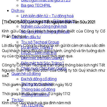
Gạo ngon nhất thế giới ST25
Bia gạo TECHPAL
Dịch vụ
Linh kiện điện tử – Tự động hoá
Năng lượng xanh – Điện mặt trời
[THÔNG BÁO]
Lịch nghỉ Tết Nguyên Đán Tân Sửu 2021
Nghiên cứu công nghệ mới
Kính gửi: Các Quý khách hàng thân thiết của Công ty Cổ
Nông nghiệp công nghệ cao
Phần Techpal
Các dự án đầu tư
Trụ sở Techpal Group
Lời đầu tiên, Công ty chúng tôi xin gửi lời cảm ơn sâu sắc đến
Dự án Sóc Trăng 3
Quý khách hàng đã luôn đồng hành, ủng hộ và tin tưởng dịch
ESCO – Điện mặt trời
vụ của chúng tôi trong suốt thời gian qua.
Điện mặt trời Kiên Giang 1
Điện mặt trời Sóc Trăng 1
Công ty Cổ Phần Techpal trân trọng thông báo lịch nghỉ Tết
Chăn nuôi CNC Kiên Giang
Nguyên Đán Tân Sửu 2021 của Công ty tới Quý khách như
Quan hệ cổ đông
sau:
Đại hội đồng cổ đông
Thông tin tài chính
Thời gian nghỉ:
Từ 10/2 đến hết ngày 16/2
Thông báo cổ đông
Thời gian bắt đầu làm việc: Từ ngày 17/2
Thông tin liên hệ
Tin tức
Kính chúc Quý khách và gia đình năm mới
Tin TECHPAL