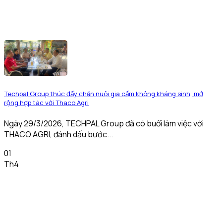
Techpal Group thúc đẩy chăn nuôi gia cầm không kháng sinh, mở
rộng hợp tác với Thaco Agri
Ngày 29/3/2026, TECHPAL Group đã có buổi làm việc với
THACO AGRI, đánh dấu bước...
01
Th4