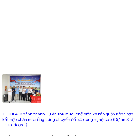
TECHPAL Khánh thành Dự án thu mua, chế biến và bảo quản nông sản
kết hợp chăn nuôi ứng dụng chuyển đổi số công nghệ cao (Dự án ST3
– Giai đoạn 1)