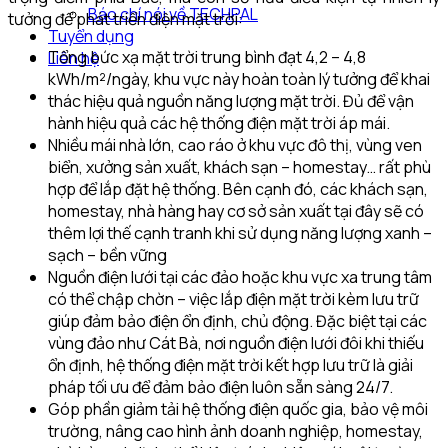
Báo chí nói về TECHPAL
tưởng để phát triển điện mặt trời:
Tuyển dụng
Tổng bức xạ mặt trời trung bình đạt 4,2 – 4,8
Liên hệ
kWh/m²/ngày, khu vực này hoàn toàn lý tưởng để khai
thác hiệu quả nguồn năng lượng mặt trời. Đủ để vận
hành hiệu quả các hệ thống điện mặt trời áp mái.
Nhiều mái nhà lớn, cao ráo ở khu vực đô thị, vùng ven
biển, xưởng sản xuất, khách sạn – homestay… rất phù
hợp để lắp đặt hệ thống. Bên cạnh đó, các khách sạn,
homestay, nhà hàng hay cơ sở sản xuất tại đây sẽ có
thêm lợi thế cạnh tranh khi sử dụng năng lượng xanh –
sạch – bền vững
Nguồn điện lưới tại các đảo hoặc khu vực xa trung tâm
có thể chập chờn – việc lắp điện mặt trời kèm lưu trữ
giúp đảm bảo điện ổn định, chủ động. Đặc biệt tại các
vùng đảo như Cát Bà, nơi nguồn điện lưới đôi khi thiếu
ổn định, hệ thống điện mặt trời kết hợp lưu trữ là giải
pháp tối ưu để đảm bảo điện luôn sẵn sàng 24/7.
Góp phần giảm tải hệ thống điện quốc gia, bảo vệ môi
trường, nâng cao hình ảnh doanh nghiệp, homestay,