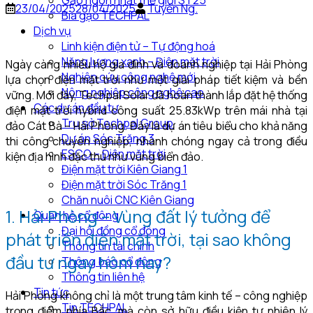
Gạo ngon nhất thế giới ST25
23/04/2025
28/04/2025
Tuyển Ng.
Bia gạo TECHPAL
Dịch vụ
Linh kiện điện tử – Tự động hoá
Năng lượng xanh – Điện mặt trời
Ngày càng nhiều hộ gia đình và doanh nghiệp tại Hải Phòng
Nghiên cứu công nghệ mới
lựa chọn điện mặt trời như một giải pháp tiết kiệm và bền
Nông nghiệp công nghệ cao
vững. Mới đây, Techpal Solar đã hoàn thành lắp đặt hệ thống
Các dự án đầu tư
điện mặt trời hybrid công suất 25.83kWp trên mái nhà tại
Trụ sở Techpal Group
đảo Cát Bà – Hải Phòng. Đây là dự án tiêu biểu cho khả năng
Dự án Sóc Trăng 3
thi công chuyên nghiệp, nhanh chóng ngay cả trong điều
ESCO – Điện mặt trời
kiện địa hình đặc thù như vùng biển đảo.
Điện mặt trời Kiên Giang 1
Điện mặt trời Sóc Trăng 1
Chăn nuôi CNC Kiên Giang
1. Hải Phòng – Vùng đất lý tưởng để
Quan hệ cổ đông
Đại hội đồng cổ đông
phát triển điện mặt trời, tại sao không
Thông tin tài chính
đầu tư ngay hôm nay?
Thông báo cổ đông
Thông tin liên hệ
Tin tức
Hải Phòng không chỉ là một trung tâm kinh tế – công nghiệp
Tin TECHPAL
trọng điểm phía Bắc, mà còn sở hữu điều kiện tự nhiên lý