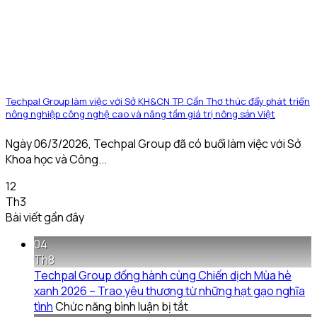
Techpal Group làm việc với Sở KH&CN TP. Cần Thơ thúc đẩy phát triển
nông nghiệp công nghệ cao và nâng tầm giá trị nông sản Việt
Ngày 06/3/2026, Techpal Group đã có buổi làm việc với Sở
Khoa học và Công...
12
Th3
Bài viết gần đây
04
Th8
Techpal Group đồng hành cùng Chiến dịch Mùa hè
xanh 2026 – Trao yêu thương từ những hạt gạo nghĩa
ở
tình
Chức năng bình luận bị tắt