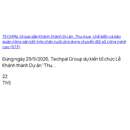
TECHPAL Group sắp Khánh thành Dự án: Thu mua, chế biến và bảo
quản nông sản kết hợp chăn nuôi ứng dụng chuyển đổi số công nghệ
cao (ST3)
Đúng ngày 29/5/2026, Techpal Group dự kiến tổ chức Lễ
Khánh thành Dự án “Thu...
22
Th5