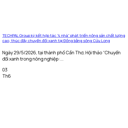
TECHPAL Group ký kết hợp tác “4 nhà” phát triển nông sản chất lượng
cao, thúc đẩy chuyển đổi xanh tại Đồng bằng sông Cửu Long
Ngày 29/5/2026, tại thành phố Cần Thơ, Hội thảo “Chuyển
đổi xanh trong nông nghiệp:...
03
Th6