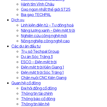
địa
nông
Hành tím Vĩnh Châu
phương
nghiệp
Gạo ngon nhất thế giới ST25
Bia gạo TECHPAL
Dịch vụ
Linh kiện điện tử – Tự động hoá
Năng lượng xanh – Điện mặt trời
Nghiên cứu công nghệ mới
Nông nghiệp công nghệ cao
Các dự án đầu tư
Trụ sở Techpal Group
Dự án Sóc Trăng 3
ESCO – Điện mặt trời
Điện mặt trời Kiên Giang 1
Điện mặt trời Sóc Trăng 1
Chăn nuôi CNC Kiên Giang
Quan hệ cổ đông
Đại hội đồng cổ đông
Thông tin tài chính
Thông báo cổ đông
Thông tin liên hệ