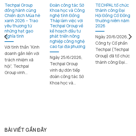
Techpal Group
Đoàn công tác Sở
TECHPAL tổ chức
đồng hành cùng
Khoa học và Công
thành công Đại
Chiến dịch Mùa hè
nghệ tỉnh Đồng
Hội Đồng Cổ Đông
xanh 2026 – Trao
Tháp làm việc với
thường niêm năm
yêu thương từ
Techpal Group về
2026
những hạt gạo
kế hoạch đầu tư
nghĩa tình
phát triển nông
Ngày 20/6/2026,
nghiệp công nghệ
Công ty Cổ phần
cao tại địa phương
Với tinh thần “Kinh
Techpal (Techpal
doanh gắn liền với
Group) đã tổ chức
Ngày 25/6/2026,
trách nhiệm xã
thành công Đại...
Techpal Group
hội”, Techpal
vinh dự đón tiếp
Group vinh...
đoàn công tác Sở
Khoa học và...
BÀI VIẾT GẦN ĐÂY