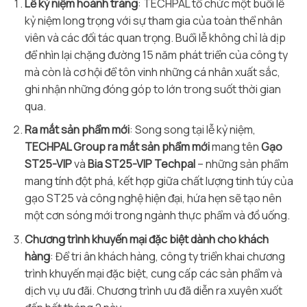
Lễ kỷ niệm hoành tráng
: TECHPAL tổ chức một buổi lễ
kỷ niệm long trọng với sự tham gia của toàn thể nhân
viên và các đối tác quan trọng. Buổi lễ không chỉ là dịp
để nhìn lại chặng đường 15 năm phát triển của công ty
mà còn là cơ hội để tôn vinh những cá nhân xuất sắc,
ghi nhận những đóng góp to lớn trong suốt thời gian
qua.
Ra mắt sản phẩm mới
: Song song tại lễ kỷ niệm,
TECHPAL Group ra mắt sản phẩm mới
mang tên
Gạo
ST25-VIP
và
Bia ST25-VIP Techpal
– những sản phẩm
mang tính đột phá, kết hợp giữa chất lượng tinh túy của
gạo ST25 và công nghệ hiện đại, hứa hẹn sẽ tạo nên
một cơn sóng mới trong ngành thực phẩm và đồ uống.
Chương trình khuyến mại đặc biệt dành cho khách
hàng
: Để tri ân khách hàng, công ty triển khai chương
trình khuyến mại đặc biệt, cung cấp các sản phẩm và
dịch vụ ưu đãi. Chương trình ưu đã diễn ra xuyên xuốt