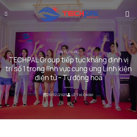
Bỏ
qua
nội
dung
TIN TECHPAL
TECHPAL Group tiếp tục khẳng định vị
trí số 1 trong lĩnh vực cung ứng Linh kiện
điện tử – Tự động hoá
25/02/2025
LÊ THỊ OANH