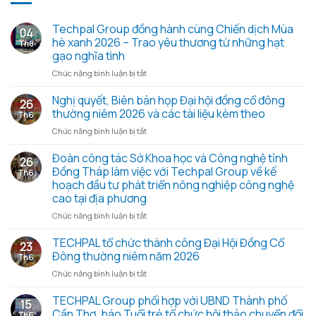
Techpal Group đồng hành cùng Chiến dịch Mùa
04
hè xanh 2026 – Trao yêu thương từ những hạt
Th8
gạo nghĩa tình
ở
Chức năng bình luận bị tắt
Techpal
Group
Nghị quyết, Biên bản họp Đại hội đồng cổ đông
26
đồng
thường niêm 2026 và các tài liệu kèm theo
Th6
hành
ở
Chức năng bình luận bị tắt
cùng
Nghị
Chiến
quyết,
Đoàn công tác Sở Khoa học và Công nghệ tỉnh
dịch
26
Biên
Mùa
Đồng Tháp làm việc với Techpal Group về kế
Th6
bản
hè
hoạch đầu tư phát triển nông nghiệp công nghệ
họp
xanh
cao tại địa phương
Đại
2026
hội
ở
Chức năng bình luận bị tắt
–
đồng
Đoàn
Trao
cổ
công
TECHPAL tổ chức thành công Đại Hội Đồng Cổ
yêu
23
đông
tác
thương
Đông thường niêm năm 2026
Th6
thường
Sở
từ
ở
Chức năng bình luận bị tắt
niêm
Khoa
những
TECHPAL
2026
học
hạt
tổ
TECHPAL Group phối hợp với UBND Thành phố
và
và
gạo
15
chức
các
Công
Cần Thơ, báo Tuổi trẻ tổ chức hội thảo chuyển đổi
nghĩa
Th6