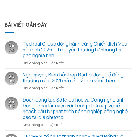
BÀI VIẾT GẦN ĐÂY
Techpal Group đồng hành cùng Chiến dịch Mùa
04
hè xanh 2026 – Trao yêu thương từ những hạt
Th8
gạo nghĩa tình
ở
Chức năng bình luận bị tắt
Techpal
Group
Nghị quyết, Biên bản họp Đại hội đồng cổ đông
26
đồng
thường niêm 2026 và các tài liệu kèm theo
Th6
hành
ở
Chức năng bình luận bị tắt
cùng
Nghị
Chiến
quyết,
Đoàn công tác Sở Khoa học và Công nghệ tỉnh
dịch
26
Biên
Mùa
Đồng Tháp làm việc với Techpal Group về kế
Th6
bản
hè
hoạch đầu tư phát triển nông nghiệp công nghệ
họp
xanh
cao tại địa phương
Đại
2026
hội
ở
Chức năng bình luận bị tắt
–
đồng
Đoàn
Trao
cổ
công
TECHPAL tổ chức thành công Đại Hội Đồng Cổ
yêu