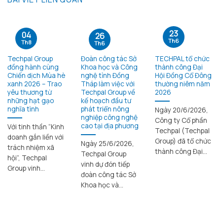
23
04
26
Th6
Th8
Th6
Techpal Group
Đoàn công tác Sở
TECHPAL tổ chức
đồng hành cùng
Khoa học và Công
thành công Đại
Chiến dịch Mùa hè
nghệ tỉnh Đồng
Hội Đồng Cổ Đông
xanh 2026 – Trao
Tháp làm việc với
thường niêm năm
yêu thương từ
Techpal Group về
2026
những hạt gạo
kế hoạch đầu tư
nghĩa tình
phát triển nông
Ngày 20/6/2026,
nghiệp công nghệ
Công ty Cổ phần
cao tại địa phương
Với tinh thần “Kinh
Techpal (Techpal
doanh gắn liền với
Group) đã tổ chức
Ngày 25/6/2026,
trách nhiệm xã
thành công Đại...
Techpal Group
hội”, Techpal
vinh dự đón tiếp
Group vinh...
đoàn công tác Sở
Khoa học và...