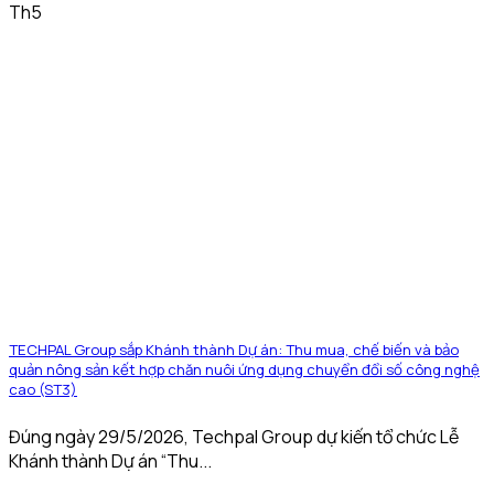
Th5
TECHPAL Group sắp Khánh thành Dự án: Thu mua, chế biến và bảo
quản nông sản kết hợp chăn nuôi ứng dụng chuyển đổi số công nghệ
cao (ST3)
Đúng ngày 29/5/2026, Techpal Group dự kiến tổ chức Lễ
Khánh thành Dự án “Thu...