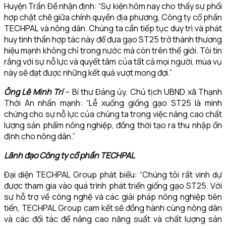
Huyện Trần Đề nhận định: “Sự kiện hôm nay cho thấy sự phối
hợp chặt chẽ giữa chính quyền địa phương, Công ty cổ phần
TECHPAL và nông dân. Chúng ta cần tiếp tục duy trì và phát
huy tinh thần hợp tác này để đưa gạo ST25 trở thành thương
hiệu mạnh không chỉ trong nước mà còn trên thế giới. Tôi tin
rằng với sự nỗ lực và quyết tâm của tất cả mọi người, mùa vụ
này sẽ đạt được những kết quả vượt mong đợi.”
Ông Lê Minh Trí
– Bí thư Đảng ủy, Chủ tịch UBND xã Thạnh
Thới An nhấn mạnh: “Lễ xuống giống gạo ST25 là minh
chứng cho sự nỗ lực của chúng ta trong việc nâng cao chất
lượng sản phẩm nông nghiệp, đồng thời tạo ra thu nhập ổn
định cho nông dân.”
Lãnh đạo Công ty cổ phần TECHPAL
Đại diện TECHPAL Group phát biểu: “Chúng tôi rất vinh dự
được tham gia vào quá trình phát triển giống gạo ST25. Với
sự hỗ trợ về công nghệ và các giải pháp nông nghiệp tiên
tiến, TECHPAL Group cam kết sẽ đồng hành cùng nông dân
và các đối tác để nâng cao năng suất và chất lượng sản