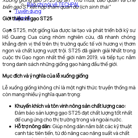
Báo chí nói về TECHPAL
biến gạo ST kết hợp tham quan du lịch sinh thái”
Tuyển dụng
Liên hệ
Giới thiệu về gạo ST25
Gạo ST25, một giống lúa được lai tạo và phát triển bởi kỹ sư
Hồ Quang Cua cùng nhóm nghiên cứu, đã nhanh chóng
khẳng định vị thế trên thị trường quốc tế với hương vị thơm
ngon và chất lượng vượt trội. ST25 đã giành giải Nhất trong
cuộc thi Gạo ngon nhất thế giới năm 2019, và tiếp tục nằm
trong danh sách những giống gạo hàng đầu thế giới.
Mục đích và ý nghĩa của lễ xuống giống
Lễ xuống giống không chỉ là một nghi thức truyền thống mà
còn mang nhiều ý nghĩa quan trọng:
Khuyến khích và tôn vinh nông sản chất lượng cao:
Đảm bảo sản lượng gạo ST25 đạt chất lượng tốt nhất
để cung ứng cho thị trường trong và ngoài nước.
Hỗ trợ nông dân:
Giúp nông dân nắm bắt các kỹ thuật
canh tác tiên tiến, từ đó nâng cao năng suất và chất