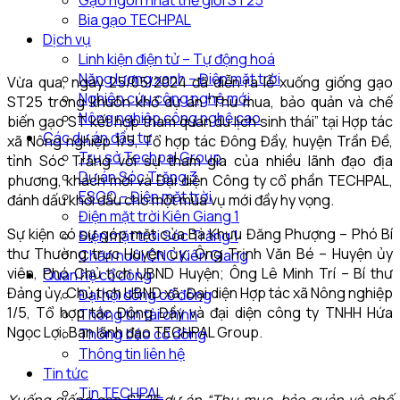
Gạo ngon nhất thế giới ST25
Bia gạo TECHPAL
Dịch vụ
Linh kiện điện tử – Tự động hoá
Năng lượng xanh – Điện mặt trời
Vừa qua, ngày 25/05/2024 đã diễn ra lễ xuống giống gạo
Nghiên cứu công nghệ mới
ST25 trong khuôn khổ dự án “Thu mua, bảo quản và chế
Nông nghiệp công nghệ cao
biến gạo ST kết hợp tham quan du lịch sinh thái” tại Hợp tác
Các dự án đầu tư
xã Nông nghiệp 1/5, Tổ hợp tác Đông Đầy, huyện Trần Đề,
Trụ sở Techpal Group
tỉnh Sóc Trăng với sự tham gia của nhiều lãnh đạo địa
Dự án Sóc Trăng 3
phương, khách mời và Đại diện Công ty cổ phần TECHPAL,
ESCO – Điện mặt trời
đánh dấu khởi đầu cho một mùa vụ mới đầy hy vọng.
Điện mặt trời Kiên Giang 1
Sự kiện có sự góp mặt của Bà Khưu Đăng Phượng – Phó Bí
Điện mặt trời Sóc Trăng 1
thư Thường trực Huyện ủy; Ông Trịnh Văn Bé – Huyện ủy
Chăn nuôi CNC Kiên Giang
viên, Phó Chủ tịch UBND Huyện; Ông Lê Minh Trí – Bí thư
Quan hệ cổ đông
Đảng ủy, Chủ tịch UBND xã; Đại diện Hợp tác xã Nông nghiệp
Đại hội đồng cổ đông
1/5, Tổ hợp tác Đông Đầy và đại diện công ty TNHH Hứa
Thông tin tài chính
Ngọc Lợi; Ban lãnh đạo TECHPAL Group.
Thông báo cổ đông
Thông tin liên hệ
Tin tức
Tin TECHPAL
Xuống giống gạo ST25 dự án “Thu mua, bảo quản và chế