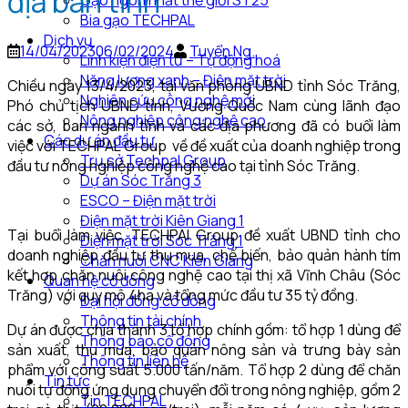
địa bàn tỉnh
Gạo ngon nhất thế giới ST25
Bia gạo TECHPAL
Dịch vụ
14/04/2023
06/02/2024
Tuyển Ng.
Linh kiện điện tử – Tự động hoá
Năng lượng xanh – Điện mặt trời
Chiều ngày 13/4/2023, tại văn phòng UBND tỉnh Sóc Trăng,
Nghiên cứu công nghệ mới
Phó chủ tịch UBND tỉnh, Vương Quốc Nam cùng lãnh đạo
Nông nghiệp công nghệ cao
các sở, ban ngành tỉnh và các địa phương đã có buổi làm
Các dự án đầu tư
việc với TECHPAL Group về đề xuất của doanh nghiệp trong
Trụ sở Techpal Group
đầu tư nông nghiệp công nghệ cao tại tỉnh Sóc Trăng.
Dự án Sóc Trăng 3
ESCO – Điện mặt trời
Điện mặt trời Kiên Giang 1
Tại buổi làm việc, TECHPAl Group đề xuất UBND tỉnh cho
Điện mặt trời Sóc Trăng 1
doanh nghiệp đầu tư thu mua, chế biến, bảo quản hành tím
Chăn nuôi CNC Kiên Giang
kết hợp chăn nuôi công nghệ cao tại thị xã Vĩnh Châu (Sóc
Quan hệ cổ đông
Trăng) với quy mô 4ha và tổng mức đầu tư 35 tỷ đồng.
Đại hội đồng cổ đông
Thông tin tài chính
Dự án được chia thành 3 tổ hợp chính gồm: tổ hợp 1 dùng để
Thông báo cổ đông
sản xuất, thu mua, bảo quản nông sản và trưng bày sản
Thông tin liên hệ
phẩm với công suất 5.000 tấn/năm. Tổ hợp 2 dùng để chăn
Tin tức
nuôi tự động ứng dụng chuyển đổi trong nông nghiệp, gồm 2
Tin TECHPAL