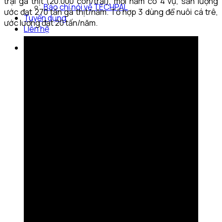
trại gà thịt (20.000 con/trại), mỗi năm có 4 vụ, sản lượng
Báo chí nói về TECHPAL
ước đạt 270 tấn gà thịt/năm. Tổ hợp 3 dùng để nuôi cá trê,
Tuyển dụng
ước lượng đạt 20 tấn/năm.
Liên hệ