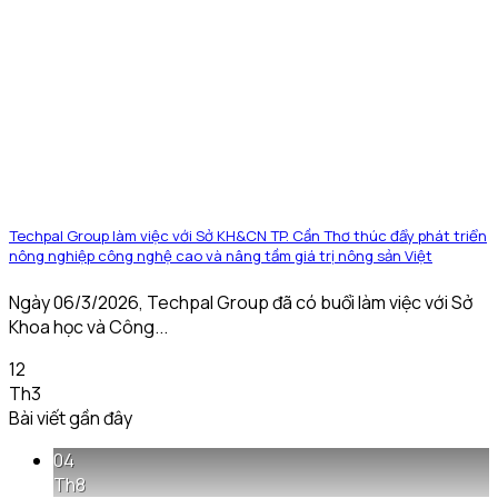
Techpal Group làm việc với Sở KH&CN TP. Cần Thơ thúc đẩy phát triển
nông nghiệp công nghệ cao và nâng tầm giá trị nông sản Việt
Ngày 06/3/2026, Techpal Group đã có buổi làm việc với Sở
Khoa học và Công...
12
Th3
Bài viết gần đây
04
Th8