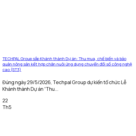
TECHPAL Group sắp Khánh thành Dự án: Thu mua, chế biến và bảo
quản nông sản kết hợp chăn nuôi ứng dụng chuyển đổi số công nghệ
cao (ST3)
Đúng ngày 29/5/2026, Techpal Group dự kiến tổ chức Lễ
Khánh thành Dự án “Thu...
22
Th5