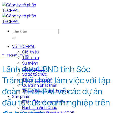
Bỏ
qua
nội
dung
Về TECHPAL
Giới thiệu
Tin TECHPAL
,
Tin tức
Tầm nhìn
Sứ mệnh
Lãnh đạo UBND tỉnh Sóc
Giá trị cốt lõi
Sơ đồ tổ chức
Trăng tổ chức làm việc với tập
Thông tin liên hệ
Quá trình phát triển
đoàn TECHPAL về các dự án
Thành tích và giải thưởng
Sản phẩm
đầu tư của doanh nghiệp trên
IPIN – Tiện ích sạc di động
Hành tím Vĩnh Châu