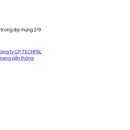
 trong dịp mùng 2/9.
 Công ty CP TECHPAL
 mạng viễn thông