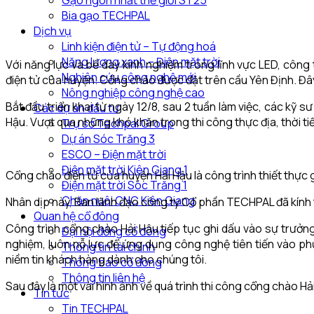
Gạo ngon nhất thế giới ST25
Bia gạo TECHPAL
Dịch vụ
Linh kiện điện tử – Tự động hoá
Năng lượng xanh – Điện mặt trời
Với năng lực và bề dày kinh nghiệm trong lĩnh vực LED, công
Nghiên cứu công nghệ mới
điện tử của huyện. Cổng chào được đặt trên cầu Yên Định. Đây
Nông nghiệp công nghệ cao
Bắt đầu triển khai từ ngày 12/8, sau 2 tuần làm việc, các kỹ
Các dự án đầu tư
Hậu. Vượt qua những khó khăn trong thi công thực địa, thời ti
Trụ sở Techpal Group
Dự án Sóc Trăng 3
ESCO – Điện mặt trời
Điện mặt trời Kiên Giang 1
Cổng chào điện tử của huyện Hải Hậu là công trình thiết th
Điện mặt trời Sóc Trăng 1
Chăn nuôi CNC Kiên Giang
Nhân dịp này, Ban lãnh đạo công ty Cổ phần TECHPAL đã kính t
Quan hệ cổ đông
Công trình cổng chào Hải Hậu tiếp tục ghi dấu vào sự trưở
Đại hội đồng cổ đông
nghiệm, luôn nỗ lực để ứng dụng công nghệ tiên tiến vào p
Thông tin tài chính
niềm tin khách hàng dành cho chúng tôi.
Thông báo cổ đông
Thông tin liên hệ
Sau đây là một vài hình ảnh về quá trình thi công cổng chào Hả
Tin tức
Tin TECHPAL