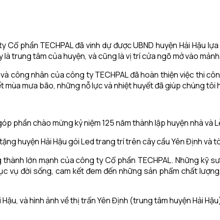
 ty Cổ phần TECHPAL đã vinh dự được UBND huyện Hải Hậu lựa c
 là trung tâm của huyện, và cũng là vị trí cửa ngõ mở vào mảnh
 sư và công nhân của công ty TECHPAL đã hoàn thiện việc thi cô
ết mùa mưa bão, những nỗ lực và nhiệt huyết đã giúp chúng tôi 
ực góp phần chào mừng kỷ niệm 125 năm thành lập huyện nhà và 
ặng huyện Hải Hậu gói Led trang trí trên cây cầu Yên Định và t
ng thành lớn mạnh của công ty Cổ phần TECHPAL. Những kỹ sư
hục vụ đời sống, cam kết đem đến những sản phẩm chất lượng
i Hậu, và hình ảnh về thị trấn Yên Định (trung tâm huyện Hải Hậ