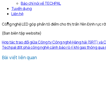
Báo chí nói về TECHPAL
Tuyển dụng
Liên hệ
Công nghệ LED góp phần tô điểm cho thị trấn Yên Định rực rỡ
(Ban biên tập website)
Hợp tác trao đổi giữa Công ty Công nghệ Hàng hải (SRT) và
Techpal đột phá công nghệ cảnh báo rò rỉ khí gas thông qua
Bài viết liên quan