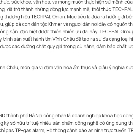
 thực, sức khỏe, văn hóa, và mong muốn thực hiện sứ mệnh củ
hương, đã trở thành những động lực mạnh mẽ, thôi thúc TECHPA
g thương hiệu TECHPAL Onion. Mục tiêu là đưa ra hướng đi bề
âu, giúp bà con dân tộc Khmer và người dân nơi đây có nguồn t
oại nông sản đặc biệt được thiên nhiên ưu đãi này. TECHPAL Gro
 trình sản xuất hành tím Vĩnh Châu để tạo ra sự đa dạng loại h
 được các dưỡng chất quý giá trong củ hành, đảm bảo chất lư
h Châu, món gia vị đậm văn hóa ẩm thực và giàu ý nghĩa sứ
p
D thành phố Hà Nội công nhận là doanh nghiệp khoa học côn
g ký sở hữu trí tuệ nhiều sản phẩm công nghệ có ứng dụng th
 khí gas TP-gas alarm, Hệ thống cảnh báo an ninh trực tuyến T