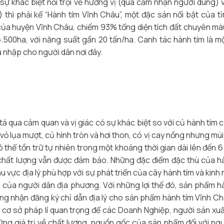
sự khác biệt nổi trội về hương vị (qua cảm nhận người dùng) 
hì phải kể “Hành tím Vĩnh Châu”, một đặc sản nổi bật của t
của huyện Vĩnh Châu, chiếm 93% tổng diện tích đất chuyên màu
6.500ha, với năng suất gần 20 tấn/ha. Canh tác hành tím là m
u nhập cho người dân nơi đây.
 qua cảm quan và vị giác có sự khác biệt so với củ hành tím 
ỏ lụa mượt, củ hình tròn và hơi thon, có vị cay nồng nhưng mù
 thể tồn trữ tự nhiên trong một khoảng thời gian dài lên đến 6
hất lượng vẫn được đảm bảo. Những đặc điểm đặc thù của h
u vực địa lý phù hợp với sự phát triển của cây hành tím và kinh
ến của người dân địa phương. Với những lợi thế đó, sản phẩm h
ng nhận đăng ký chỉ dẫn địa lý cho sản phẩm hành tím Vĩnh C
cơ sở pháp lí quan trọng để các Doanh Nghiệp, người sản xu
ững giá trị về chất lượng, nguồn gốc của sản phẩm đối với ngư