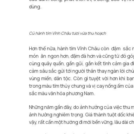
dùng.
Củ hành tím Vĩnh Châu tươi vừa thu hoạch
Hơn thế nữa, hành tím Vĩnh Châu còn đậm sắc m
món ăn ngon hơn, đậm đà hơn và cũng từ đó góp
cùng quây quần, gần gũi, gắn kết tình cảm gia đì
cảm sâu sắc gửi tới người thân thay ngàn lời ch
vùng miền, dân tộc. Còn gì tuyệt vời hơn khi 
trong màu tím thủy chung và vị cay nồng ấm của 
sắc màu văn hóa phương Nam.
Những năm gần đây, do ảnh hưởng của việc thu mua
ảnh hưởng nghiêm trọng. Giá thành tuột dốc khiế
vậy, rất cần một hướng đi mới bền vững, lâu dài 