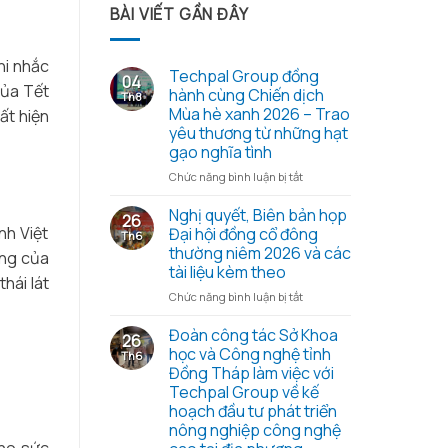
BÀI VIẾT GẦN ĐÂY
hi nhắc
Techpal Group đồng
04
của Tết
hành cùng Chiến dịch
Th8
Mùa hè xanh 2026 – Trao
ất hiện
yêu thương từ những hạt
gạo nghĩa tình
ở
Chức năng bình luận bị tắt
Techpal
Group
Nghị quyết, Biên bản họp
26
đồng
nh Việt
Đại hội đồng cổ đông
Th6
hành
thường niêm 2026 và các
ưng của
cùng
tài liệu kèm theo
Chiến
hái lát
dịch
ở
Chức năng bình luận bị tắt
Mùa
Nghị
hè
quyết,
Đoàn công tác Sở Khoa
26
xanh
Biên
học và Công nghệ tỉnh
Th6
2026
bản
Đồng Tháp làm việc với
–
họp
Techpal Group về kế
Trao
Đại
hoạch đầu tư phát triển
yêu
hội
nông nghiệp công nghệ
thương
đồng
từ