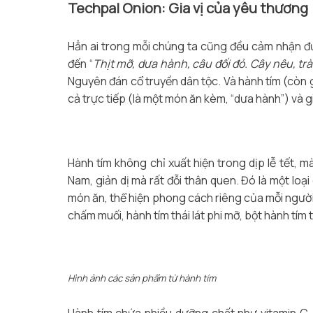
Techpal Onion: Gia vị của yêu thương
Hẳn ai trong mỗi chúng ta cũng đều cảm nhận đ
đến “
Thịt mỡ, dưa hành, câu đối đỏ. Cây nêu, t
Nguyên đán cổ truyền dân tộc. Và hành tím (còn gọ
cả trực tiếp (là một món ăn kèm, “dưa hành”) và 
Hành tím không chỉ xuất hiện trong dịp lễ tết, 
Nam, giản dị mà rất đỗi thân quen. Đó là một loạ
món ăn, thể hiện phong cách riêng của mỗi người 
chấm muối, hành tím thái lát phi mỡ, bột hành tím
Hình ảnh các sản phẩm từ hành tím