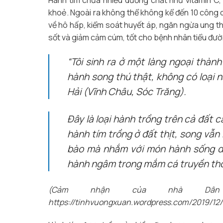
Hành tím chứa nhiều dưỡng chất như vitamin C, vi
khoẻ. Ngoài ra không thể không kể đến 10 công d
về hô hấp, kiểm soát huyết áp, ngăn ngừa ung th
sốt và giảm cảm cúm, tốt cho bệnh nhân tiểu đườn
“Tôi sinh ra ở một làng ngoại thành
hành song thú thật, không có loại
Hải (Vĩnh Châu, Sóc Trăng).
Đây là loại hành trồng trên cả đất cá
hành tím trồng ở đất thịt, song vẫn
bào mà nhắm với món hành sống d
hành ngâm trong mắm cá truyền thố
(Cảm nhận của nhà Dân 
https://tinhvuongxuan.wordpress.com/2019/12