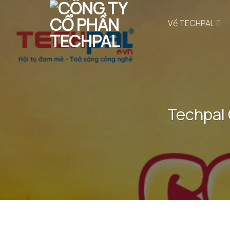
Bỏ
qua
Về TECHPAL
nội
dung
Techpal