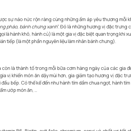
ược sự náo nức rộn ràng cùng những ấm áp yêu thương mỗi k
ràng pháo, bánh chưng xanh
”. Đó là những hương vị đặc trưng 
i là hành khô, hành củ) là một gia vị đặc biệt quan trọng khi xu
gián tiếp (là một phần nguyên liệu làm nhân bánh chưng).
mà còn là thành tố trong mỗi bữa cơm hàng ngày của các gia đì
i gia vị khiến món ăn dậy mùi hơn, gia giảm tạo hương vị đặc tr
đầu bếp. Có thể kể đến như hành tím dầm chua ngọt, hành tím t
 tẩm ướp món ăn, …