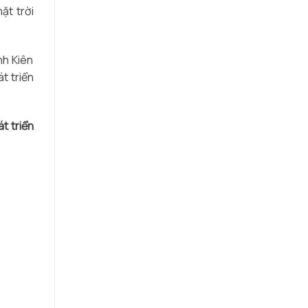
ặt trời
nh Kiên
t triển
t triển