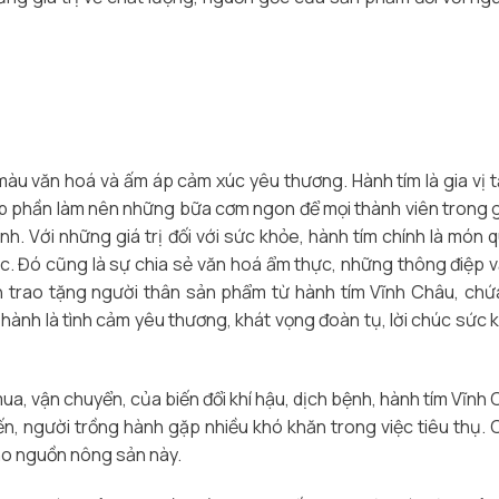
àu văn hoá và ấm áp cảm xúc yêu thương. Hành tím là gia vị 
 phần làm nên những bữa cơm ngon để mọi thành viên trong g
nh. Với những giá trị đối với sức khỏe, hành tím chính là món q
úc. Đó cũng là sự chia sẻ văn hoá ẩm thực, những thông điệp 
bạn trao tặng người thân sản phẩm từ hành tím Vĩnh Châu, ch
hành là tình cảm yêu thương, khát vọng đoàn tụ, lời chúc sức 
, vận chuyển, của biến đổi khí hậu, dịch bệnh, hành tím Vĩnh 
n, người trồng hành gặp nhiều khó khăn trong việc tiêu thụ. C
cho nguồn nông sản này.