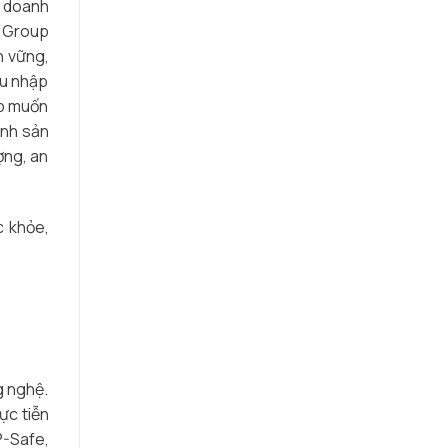
a doanh
L Group
n vững,
hu nhập
up muốn
ình sản
ợng, an
c khỏe,
g nghệ.
ực tiễn
P-Safe,