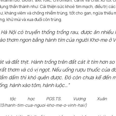
tamin B6, Biotin, axit folic, chromium, canxi và chất xơ tốt 
ụng thần thánh như: Cải thiện sức khoẻ tim mạch, điều trị các
ư, kháng viêm và chống nhiễm trùng, tốt cho gan, ngừa thiếu 
g, khử mùi và xua đuổi côn trùng.
 Hà Nội có truyền thống trồng rau, được ăn nhiều l
 nào thơm ngon bằng hành tím của người Khơ-me ở V
t và đất thịt. Hành trồng trên đất cát ít tím hơn so 
 rất thơm và có vị ngọt. Nếu uống rượu thuốc của đ
ầm dấm thì khó quên được. Đó còn chưa kể đến 
ng, hành xào tôm, hành luộc…”
tộc học PGS.TS. Vương Xuân T
/13/hanh-tim-cua-nguoi-kho-me-o-vinh-hai/)