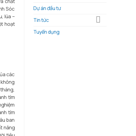
và chất
nông
Thơ,
nghiệp
báo
Dự án đầu tư
ỉnh Sóc
công
Tuổi
, lúa –
nghệ
trẻ
Tin tức
cao
tổ
ột hoạt
tại
chức
Tuyển dụng
địa
hội
phương
thảo
chuyển
đổi
xanh
trong
nông
nghiệp
của các
i không
 tháng,
ành tím
 nghiệm
ành tím
hâu ban
ất nâng
ời tiêu