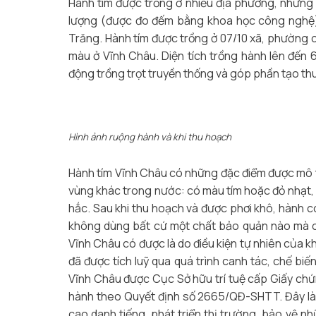
Hành tím được trồng ở nhiều địa phương, nhưng 
lượng (được đo đếm bằng khoa học công nghệ) t
Trăng. Hành tím được trồng ở 07/10 xã, phường 
màu ở Vĩnh Châu. Diện tích trồng hành lên đến 
động trồng trọt truyền thống và góp phần tạo th
Hình ảnh ruộng hành và khi thu hoạch
Hành tím Vĩnh Châu có những đặc điểm được mô tả
vùng khác trong nước: có màu tím hoặc đỏ nhạt, v
hắc. Sau khi thu hoạch và được phơi khô, hành có
không dùng bất cứ một chất bảo quản nào mà c
Vĩnh Châu có được là do điều kiện tự nhiên của kh
đã được tích luỹ qua quá trình canh tác, chế bi
Vĩnh Châu được Cục Sở hữu trí tuệ cấp Giấy chứ
hành theo Quyết định số 2665/QĐ-SHTT. Đây là 
cao danh tiếng, phát triển thị trường, bảo vệ nh