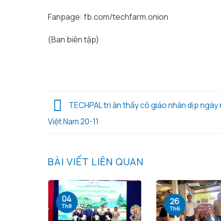
Fanpage: fb.com/techfarm.onion
(Ban biên tập)
TECHPAL tri ân thầy cô giáo nhân dịp ngày 
Việt Nam 20-11
BÀI VIẾT LIÊN QUAN
04
26
Th8
Th6