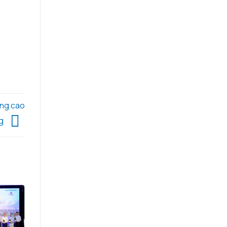
âng cao
ng