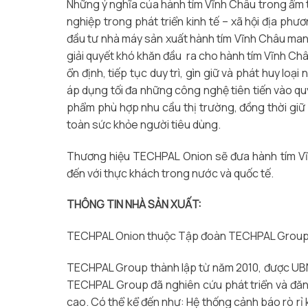
Những ý nghĩa của hành tím Vĩnh Châu trong ẩm
nghiệp trong phát triển kinh tế – xã hội địa p
đầu tư nhà máy sản xuất hành tím Vĩnh Châu man
giải quyết khó khăn đầu ra cho hành tím Vĩnh Ch
ổn định, tiếp tục duy trì, gìn giữ và phát huy l
áp dụng tối đa những công nghệ tiên tiến vào quy
phẩm phù hợp nhu cầu thị trường, đồng thời giữ
toàn sức khỏe người tiêu dùng.
Thương hiệu TECHPAL Onion sẽ đưa hành tím Vĩn
đến với thực khách trong nước và quốc tế.
THÔNG TIN NHÀ SẢN XUẤT:
TECHPAL Onion thuộc Tập đoàn TECHPAL Grou
TECHPAL Group thành lập từ năm 2010, được UBN
TECHPAL Group đã nghiên cứu phát triển và đăn
cao. Có thể kể đến như: Hệ thống cảnh báo rò rỉ