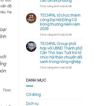
cho sức
cao tại địa phương
cổ
những
đông
 vấn đề
ở
Chức năng bình luận bị tắt
hạt
thường
Đoàn
máu, hạ
gạo
niêm
công
TECHPAL tổ chức thành
23
nghĩa
2026
tác
công Đại Hội Đồng Cổ
Th6
tình
và
Sở
Đông thường niêm năm
các
Khoa
2026
oại
tài
học
liệu
và
ở
Chức năng bình luận bị tắt
ĩnh
kèm
Công
TECHPAL
theo
nghệ
tổ
TECHPAL Group phối
15
tỉnh
chức
hợp với UBND Thành phố
Th6
Đồng
thành
Cần Thơ, báo Tuổi trẻ tổ
Tháp
công
với
chức hội thảo chuyển đổi
làm
Đại
xanh trong nông nghiệp
việc
Hội
ồng
với
Đồng
ở
Chức năng bình luận bị tắt
món
Techpal
Cổ
TECHPAL
Group
Đông
Group
về
thường
phối
DANH MỤC
kế
niêm
hợp
hoạch
năm
với
ình:
đầu
2026
UBND
Cổ đông
tư
Thành
phát
phố
triển
Dịch vụ
Cần