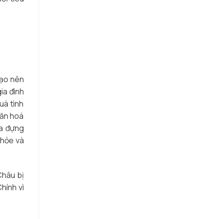
tạo nên
ia đình
uà tình
văn hoá
ứa đựng
khỏe và
Châu bị
hính vì