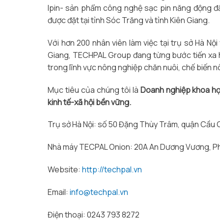
Ipin- sản phẩm công nghệ sạc pin năng động đầ
được đặt tại tỉnh Sóc Trăng và tỉnh Kiên Giang.
Với hơn 200 nhân viên làm việc tại trụ sở Hà Nội
Giang, TECHPAL Group đang từng bước tiến xa h
trong lĩnh vực nông nghiệp chăn nuôi, chế biến n
Mục tiêu của chúng tôi là
Doanh nghiệp khoa họ
kinh tế-xã hội bền vững.
Trụ sở Hà Nội: số 50 Đặng Thùy Trâm, quận Cầu G
Nhà máy TECPAL Onion: 20A An Dương Vương, Ph
Website:
http://techpal.vn
Email:
info@techpal.vn
Điện thoại: 0243 793 8272