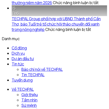
đông
Sở
thương
ở
thường niêm năm 2026
Chức năng bình luận bị tắt
thường
Khoa
từ
TECH
15
niêm
học
những
tổ
Th6
2026
và
hạt
chức
TECHPAL Group phối hợp với UBND Thành phố Cần
và
Công
gạo
thành
Thơ, báo Tuổi trẻ tổ chức hội thảo chuyển đổi xanh
các
nghệ
nghĩa
ở
công
trong nông nghiệp
Chức năng bình luận bị tắt
tài
tỉnh
tình
TECHPAL
Đại
Danh mục
liệu
Đồng
Group
Hội
kèm
Tháp
phối
Đồng
Cổ đông
theo
làm
hợp
Cổ
Dịch vụ
việc
với
Đông
Dự án đầu tư
với
UBND
thườ
Tin tức
Techpal
Thành
niêm
Báo chí nói về TECHPAL
Group
phố
năm
Tin TECHPAL
về
Cần
2026
Tuyển dụng
kế
Thơ,
hoạch
báo
Về TECHPAL
đầu
Tuổi
Giới thiệu
tư
trẻ
Tầm nhìn
phát
tổ
Sứ mệnh