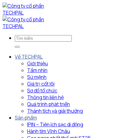
Bỏ
qua
nội
dung
Về TECHPAL
Giới thiệu
Tầm nhìn
Sứ mệnh
Giá trị cốt lõi
Sơ đồ tổ chức
Thông tin liên hệ
Quá trình phát triển
Thành tích và giải thưởng
Sản phẩm
IPIN – Tiện ích sạc di động
Hành tím Vĩnh Châu