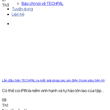
Báo chí nói về TECHPAL
Th3
Tuyển dụng
Liên hệ
Lần đầu tiên TECHPAL ra mắt giải pháp sạc pin điện thoại siêu tiện lợi
Có thể coi iPIN là niềm vinh hạnh và tự hào lớn lao của tập...
08
Th1