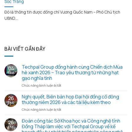
Sóc Trăng
Đó là thông tin được đồng chí Vương Quốc Nam – Phó Chủ tịch
UBND...
BÀI VIẾT GẦN ĐÂY
Techpal Group đồng hành cùng Chiến dịch Mùa
04
hè xanh 2026 – Trao yêu thương từ những hạt
Th8
gạo nghĩa tình
ở
Chức năng bình luận bị tắt
Techpal
Group
Nghị quyết, Biên bản họp Đại hội đồng cổ đông
26
đồng
thường niêm 2026 và các tài liệu kèm theo
Th6
hành
ở
Chức năng bình luận bị tắt
cùng
Nghị
Chiến
quyết,
Đoàn công tác Sở Khoa học và Công nghệ tỉnh
dịch
26
Biên
Mùa
Đồng Tháp làm việc với Techpal Group về kế
Th6
bản
hè