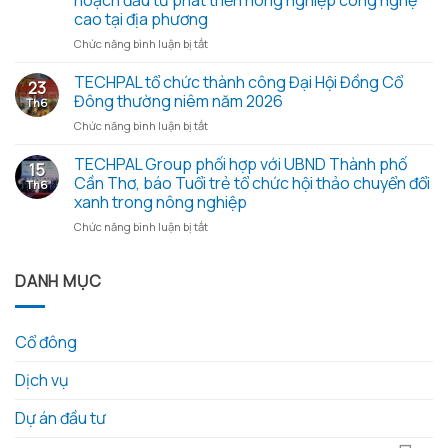
hoạch đầu tư phát triển nông nghiệp công nghệ
họp
xanh
cao tại địa phương
Đại
2026
hội
ở
Chức năng bình luận bị tắt
–
đồng
Đoàn
Trao
cổ
công
TECHPAL tổ chức thành công Đại Hội Đồng Cổ
yêu
23
đông
tác
thương
Đông thường niêm năm 2026
Th6
thường
Sở
từ
ở
Chức năng bình luận bị tắt
niêm
Khoa
những
TECHPAL
2026
học
hạt
tổ
TECHPAL Group phối hợp với UBND Thành phố
và
và
gạo
15
chức
các
Công
Cần Thơ, báo Tuổi trẻ tổ chức hội thảo chuyển đổi
nghĩa
Th6
thành
tài
nghệ
tình
xanh trong nông nghiệp
công
liệu
tỉnh
ở
Chức năng bình luận bị tắt
Đại
kèm
Đồng
TECHPAL
Hội
theo
Tháp
Group
Đồng
làm
phối
DANH MỤC
Cổ
việc
hợp
Đông
với
với
thường
Techpal
UBND
niêm
Group
Cổ đông
Thành
năm
về
phố
2026
kế
Dịch vụ
Cần
hoạch
Thơ,
đầu
báo
Dự án đầu tư
tư
Tuổi
phát
trẻ