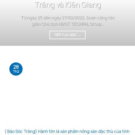
Trăng và Kiên Giang
Từ ngày 25 đến ngày 27/02/2022, Đoàn công tác
gồm Chủ tịch HĐQT TECHPAL Group...
TIẾP TỤC ĐỌC
→
28
Th2
( Báo Sóc Trăng) Hành tím là sản phẩm nông sản đặc thù của tỉnh