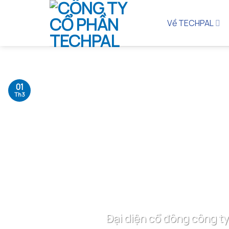
Bỏ
qua
Về TECHPAL
nội
dung
01
Th3
Đại diện cổ đông công ty