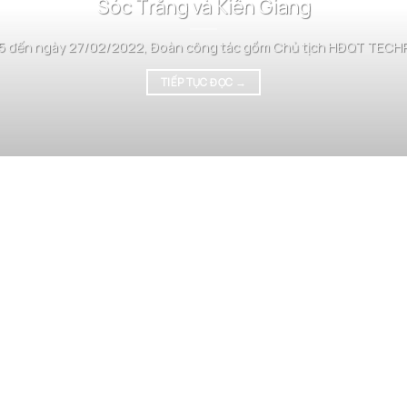
Sóc Trăng và Kiên Giang
5 đến ngày 27/02/2022, Đoàn công tác gồm Chủ tịch HĐQT TECHPA
TIẾP TỤC ĐỌC
→