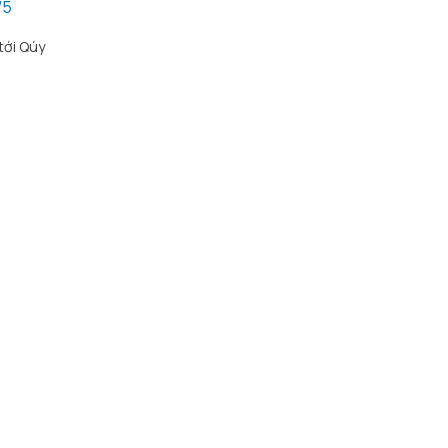
/5
tới Qúy