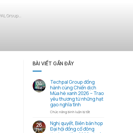
L Group...
BÀI VIẾT GẦN ĐÂY
Techpal Group đồng
04
hành cùng Chiến dịch
Th8
Mùa hè xanh 2026 – Trao
yêu thương từ những hạt
gạo nghĩa tình
ở
Chức năng bình luận bị tắt
Techpal
Group
Nghị quyết, Biên bản họp
26
đồng
Đại hội đồng cổ đông
Th6
hành