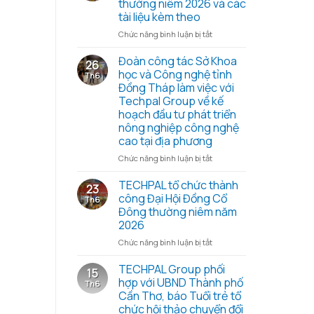
thường niêm 2026 và các
cùng
tài liệu kèm theo
Chiến
dịch
ở
Chức năng bình luận bị tắt
Mùa
Nghị
hè
quyết,
Đoàn công tác Sở Khoa
26
xanh
Biên
học và Công nghệ tỉnh
Th6
2026
bản
Đồng Tháp làm việc với
–
họp
Techpal Group về kế
Trao
Đại
hoạch đầu tư phát triển
yêu
hội
nông nghiệp công nghệ
thương
đồng
cao tại địa phương
từ
cổ
những
đông
ở
Chức năng bình luận bị tắt
hạt
thường
Đoàn
gạo
niêm
công
TECHPAL tổ chức thành
23
nghĩa
2026
tác
công Đại Hội Đồng Cổ
Th6
tình
và
Sở
Đông thường niêm năm
các
Khoa
2026
tài
học
liệu
và
ở
Chức năng bình luận bị tắt
kèm
Công
TECHPAL
theo
nghệ
tổ
TECHPAL Group phối
15
tỉnh
chức
hợp với UBND Thành phố
Th6
Đồng
thành
Cần Thơ, báo Tuổi trẻ tổ
Tháp
công
chức hội thảo chuyển đổi
làm
Đại