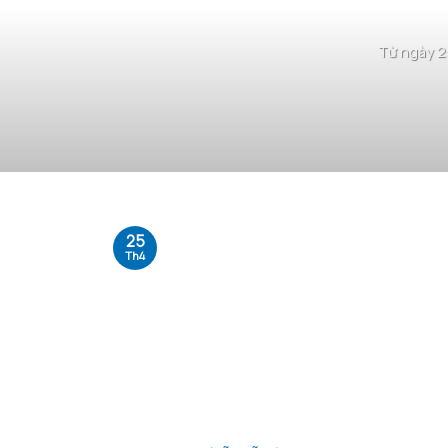
Từ ngày 2
25
Th4