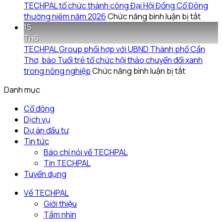
cổ
tác
yêu
TECHPAL tổ chức thành công Đại Hội Đồng Cổ Đông
đông
Sở
thương
ở
thường niêm năm 2026
Chức năng bình luận bị tắt
thường
Khoa
từ
TECH
15
niêm
học
những
tổ
Th6
2026
và
hạt
chức
TECHPAL Group phối hợp với UBND Thành phố Cần
và
Công
gạo
thành
Thơ, báo Tuổi trẻ tổ chức hội thảo chuyển đổi xanh
các
nghệ
nghĩa
ở
công
trong nông nghiệp
Chức năng bình luận bị tắt
tài
tỉnh
tình
TECHPAL
Đại
Danh mục
liệu
Đồng
Group
Hội
kèm
Tháp
phối
Đồng
Cổ đông
theo
làm
hợp
Cổ
Dịch vụ
việc
với
Đông
Dự án đầu tư
với
UBND
thườ
Tin tức
Techpal
Thành
niêm
Báo chí nói về TECHPAL
Group
phố
năm
Tin TECHPAL
về
Cần
2026
Tuyển dụng
kế
Thơ,
hoạch
báo
Về TECHPAL
đầu
Tuổi
Giới thiệu
tư
trẻ
Tầm nhìn