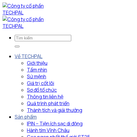
Bỏ
qua
nội
dung
Về TECHPAL
Giới thiệu
Tầm nhìn
Sứ mệnh
Giá trị cốt lõi
Sơ đồ tổ chức
Thông tin liên hệ
Quá trình phát triển
Thành tích và giải thưởng
Sản phẩm
IPIN – Tiện ích sạc di động
Hành tím Vĩnh Châu