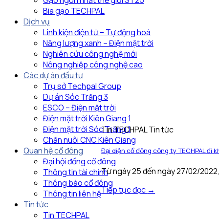
Gạo ngon nhất thế giới ST25
Bia gạo TECHPAL
Dịch vụ
Linh kiện điện tử – Tự động hoá
Năng lượng xanh – Điện mặt trời
Nghiên cứu công nghệ mới
Nông nghiệp công nghệ cao
Các dự án đầu tư
Trụ sở Techpal Group
Dự án Sóc Trăng 3
ESCO – Điện mặt trời
Điện mặt trời Kiên Giang 1
Điện mặt trời Sóc Trăng 1
Tin TECHPAL Tin tức
Chăn nuôi CNC Kiên Giang
Quan hệ cổ đông
Đại diện cổ đông công ty TECHPAL đi kh
Đại hội đồng cổ đông
Từ ngày 25 đến ngày 27/02/2022
Thông tin tài chính
Thông báo cổ đông
Tiếp tục đọc
→
Thông tin liên hệ
Tin tức
Tin TECHPAL