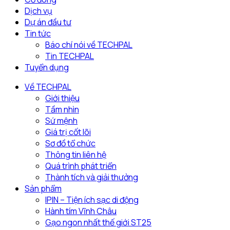
tỉnh
Dịch vụ
Đồng
Dự án đầu tư
Tháp
Tin tức
làm
Báo chí nói về TECHPAL
việc
Tin TECHPAL
với
Tuyển dụng
Techpal
Group
Về TECHPAL
về
Giới thiệu
kế
Tầm nhìn
hoạch
Sứ mệnh
đầu
Giá trị cốt lõi
tư
Sơ đồ tổ chức
phát
Thông tin liên hệ
triển
Quá trình phát triển
nông
Thành tích và giải thưởng
nghiệp
Sản phẩm
công
IPIN – Tiện ích sạc di động
nghệ
Hành tím Vĩnh Châu
cao
Gạo ngon nhất thế giới ST25