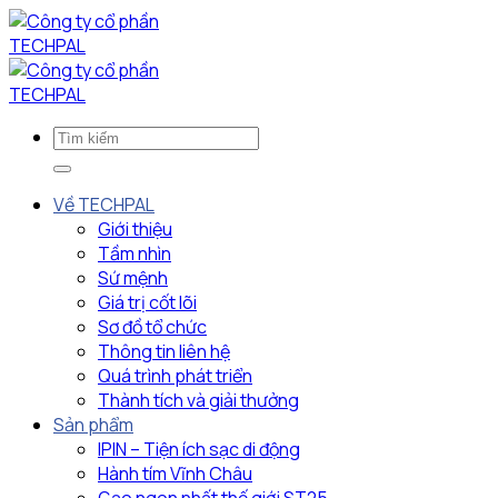
Bỏ
qua
nội
dung
Về TECHPAL
Giới thiệu
Tầm nhìn
Sứ mệnh
Giá trị cốt lõi
Sơ đồ tổ chức
Thông tin liên hệ
Quá trình phát triển
Thành tích và giải thưởng
Sản phẩm
IPIN – Tiện ích sạc di động
Hành tím Vĩnh Châu