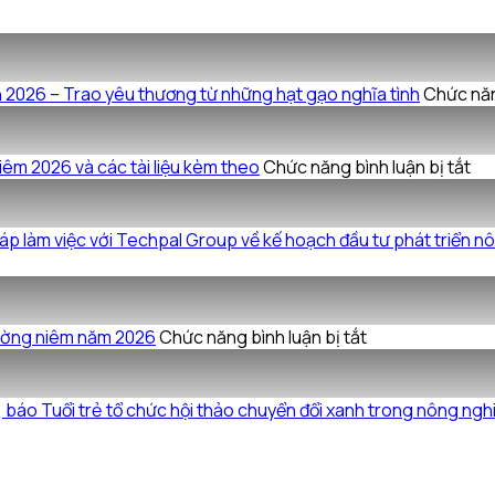
2026 – Trao yêu thương từ những hạt gạo nghĩa tình
Chức năn
ở
iêm 2026 và các tài liệu kèm theo
Chức năng bình luận bị tắt
Ng
quy
Bi
 làm việc với Techpal Group về kế hoạch đầu tư phát triển n
bả
họ
Đại
ở
hội
ường niêm năm 2026
Chức năng bình luận bị tắt
TECHPAL
đồ
tổ
cổ
chức
đô
áo Tuổi trẻ tổ chức hội thảo chuyển đổi xanh trong nông ngh
thành
th
công
ni
Đại
20