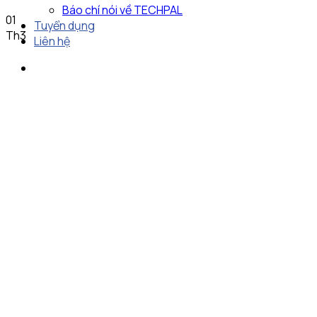
Báo chí nói về TECHPAL
01
Tuyển dụng
Th3
Liên hệ