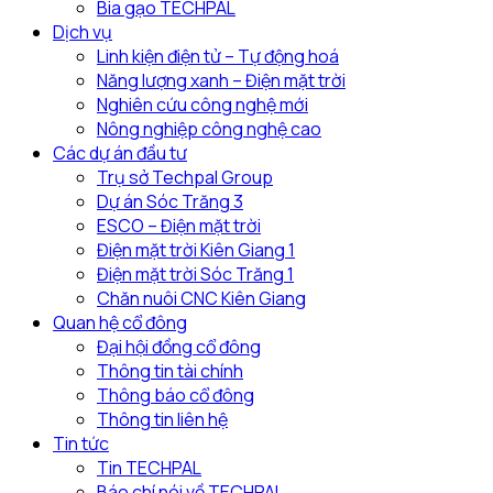
tại
Bia gạo TECHPAL
địa
Dịch vụ
phương
Linh kiện điện tử – Tự động hoá
Năng lượng xanh – Điện mặt trời
Nghiên cứu công nghệ mới
Nông nghiệp công nghệ cao
Các dự án đầu tư
Trụ sở Techpal Group
Dự án Sóc Trăng 3
ESCO – Điện mặt trời
Điện mặt trời Kiên Giang 1
Điện mặt trời Sóc Trăng 1
Chăn nuôi CNC Kiên Giang
Quan hệ cổ đông
Đại hội đồng cổ đông
Thông tin tài chính
Thông báo cổ đông
Thông tin liên hệ
Tin tức
Tin TECHPAL
Báo chí nói về TECHPAL