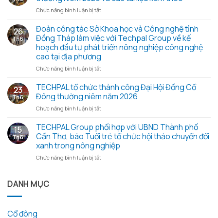
hành
ở
Chức năng bình luận bị tắt
cùng
Nghị
Chiến
quyết,
Đoàn công tác Sở Khoa học và Công nghệ tỉnh
dịch
26
Biên
Mùa
Đồng Tháp làm việc với Techpal Group về kế
Th6
bản
hè
hoạch đầu tư phát triển nông nghiệp công nghệ
họp
xanh
cao tại địa phương
Đại
2026
hội
ở
Chức năng bình luận bị tắt
–
đồng
Đoàn
Trao
cổ
công
TECHPAL tổ chức thành công Đại Hội Đồng Cổ
yêu
23
đông
tác
thương
Đông thường niêm năm 2026
Th6
thường
Sở
từ
ở
Chức năng bình luận bị tắt
niêm
Khoa
những
TECHPAL
2026
học
hạt
tổ
TECHPAL Group phối hợp với UBND Thành phố
và
và
gạo
15
chức
các
Công
Cần Thơ, báo Tuổi trẻ tổ chức hội thảo chuyển đổi
nghĩa
Th6
thành
tài
nghệ
tình
xanh trong nông nghiệp
công
liệu
tỉnh
ở
Chức năng bình luận bị tắt
Đại
kèm
Đồng
TECHPAL
Hội
theo
Tháp
Group
Đồng
làm
phối
DANH MỤC
Cổ
việc
hợp
Đông
với
với
thường
Techpal
UBND
niêm
Group
Cổ đông
Thành
năm
về