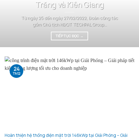
Trăng và Kiên Giang
Từ ngày 25 đến ngày 27/02/2022, Đoàn công tác
gồm Chủ tịch HĐQT TECHPAL Group...
TIẾP TỤC ĐỌC
→
24
Th12
Hoàn thiện hệ thống điện mặt trời 146kWp tại Giải Phóng – Giải