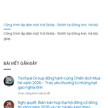
Công trình lắp điện mặt trời 5kWp – 5kWh tại Đông Anh, Hà Nội
Công trình lắp điện mặt trời 5kWp - 5kWh tại Đông Anh, Hà Nội
giúp...
BÀI VIẾT GẦN ĐÂY
Techpal Group đồng hành cùng Chiến dịch Mùa
04
hè xanh 2026 – Trao yêu thương từ những hạt
Th8
gạo nghĩa tình
ở
Chức năng bình luận bị tắt
Techpal
Group
Nghị quyết, Biên bản họp Đại hội đồng cổ đông
26
đồng
thường niêm 2026 và các tài liệu kèm theo
Th6